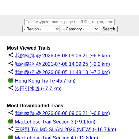
Search
Most Viewed Trails
我的軌跡 @ 2026-08-08 09:06:21 (~6.8 km)
我的路徑 @ 2021-07-08 14:09:25 (~2.2 km)
我的路徑 @ 2026-08-05 11:48:18 (~7.3 km)
Hong Kong Trail (~45.7 km)
沙田引水道 (~7.7 km)
Most Downloaded Trails
我的軌跡 @ 2026-08-08 09:06:21 (~6.8 km)
MacLehose Trail Section 3 (~9.1 km)
三球野 TAI MO SHAN 2026 (NEW) (~16.7 km)
MacLehose Trail Section 4 (~12.8 km)