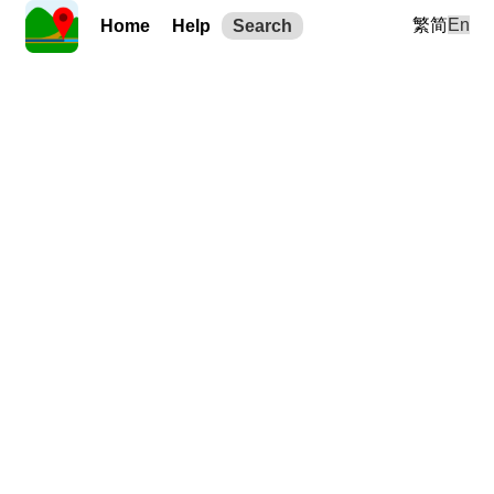
繁
简
En
Home
Help
Search