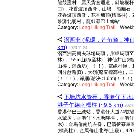
龍鼓灘村，露天貨倉通道，斜坡欄杆石
口)，花香爐頂西脊，山墳，熊貓石，荒
花香爐頂西脊，花香爐頂(標高柱)，
鼓灘北朗村，龍鼓灘巴士總站
Category:
Long
Hiking
Trail
Weekl
滘西洲 (泥環，芒角頭，神仙
km)
2023-11-24
滘西洲高爾夫球場碼頭，岸綑碼頭至芒
林)，155m山頭(叢林)，神仙井山(
山徑，滘西坑(！！！)，電線杆徑，
回分岔路(B)，大嶺(廢棄標高柱)
(！！！)，岸綑(潮汐<1.6m)(！
Category:
Long
Hiking
Trail
Weekl
下塘坑水管徑，香港仔下水
港子午線南標柱 (~9.5 km)
2024-
香港仔巴士總站，香港仔大道74號
水掣房，香港仔下水塘畔徑，香港仔
木)，金馬倫南坑左脊，已清拆寮屋
(標高柱)，金馬倫山北脊(上段)，4