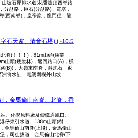
栓，山坡石屎排水道(花香爐頂西脊路
)，分岔路，巨石(分岔路)，電塔，
脊(西南脊)，皇帝巖，龍門徑，龍
天窗、清音石塔) (~10.5
脊(！！！)，81m山頭(矮叢
9m山頭(矮叢林)，返回路口(A)，橫
路(B))，大嶺東南脊，斜炮石，返
滘西洲食水缸，電網圍欄外山坡
石刻，金馬倫山南脊、北脊，香
水站、化學原料廠及鑄鐵通風口、
仔東引水道，138m山頭(樹
，金馬倫山南脊(上段)，金馬倫山
機槍堡，司徒拔道，金馬倫山北脊(下