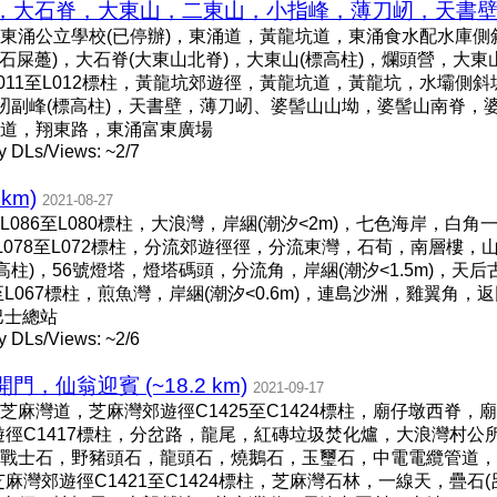
大石脊，大東山，二東山，小指峰，薄刀屻，天書壁，婆髻山
東涌公立學校(已停辦)，東涌道，黃龍坑道，東涌食水配水庫側
枝石屎躉)，大石脊(大東山北脊)，大東山(標高柱)，爛頭營，大
L011至L012標柱，黃龍坑郊遊徑，黃龍坑道，黃龍坑，水壩側
刀屻副峰(標高柱)，天書壁，薄刀屻、婆髻山山坳，婆髻山南脊，
道，翔東路，東涌富東廣場
y DLs/Views: ~2/7
km)
2021-08-27
086至L080標柱，大浪灣，岸綑(潮汐<2m)，七色海岸，白角
078至L072標柱，分流郊遊徑徑，分流東灣，石荀，南層樓，山
高柱)，56號燈塔，燈塔碼頭，分流角，岸綑(潮汐<1.5m)，
L067標柱，煎魚灣，岸綑(潮汐<0.6m)，連島沙洲，雞翼角，
巴士總站
y DLs/Views: ~2/6
仙翁迎賓 (~18.2 km)
2021-09-17
麻灣道，芝麻灣郊遊徑C1425至C1424標柱，廟仔墩西脊，廟
徑C1417標柱，分岔路，龍尾，紅磚垃圾焚化爐，大浪灣村公所
)，鐵血戰士石，野豬頭石，龍頭石，燒鵝石，玉璽石，中電電纜管道
麻灣郊遊徑C1421至C1424標柱，芝麻灣石林，一線天，疊石