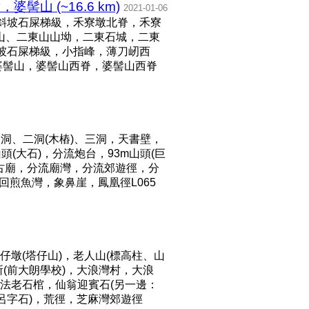
 (~16.6 km)
2021-01-06
斜坡石屎梯級，禾寮墩北脊，禾寮
東山、二東山山坳，二東石城，二東
斜坡石屎梯級，小指峰，薄刀屻西
婆髻山，婆髻山西脊，婆髻山西脊
一洞、二洞(木樁)、三洞，天書壁，
頭(大石)，分流炮台，93m山頭(巨
天后古廟，分流廟灣，分流郊遊徑，分
返回煎魚灣，象鼻崖，鳳凰徑L065
仔墩(塔仔山)，老人山(標高柱、山
(前大朗學校)，大浪灣村，大浪
，法老石棺，仙翁迎賓石(另一邊：
(呂字石)，荒徑，芝麻灣郊遊徑