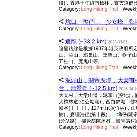
段)，香港子午線南標柱，寶雲道健
Category:
Long
Hiking
Trail
Weekl
坑口、鴨仔山、少女峰、犁嘴山
Category:
Long
Hiking
Trail
Weekl
追龍 (~33.2 km)
2026-03-01
追龍路線是根據1937年港英政府
山、尖山、鴉巢山、筆架山、獅子山
五桂山、魔鬼山等。
Category:
Long
Hiking
Trail
Weekl
泥頭山，關帝廣場，大棠有機
台，清景脊 (~12.5 km)
2026-04-1
大棠村，大棠山道，泥頭山(空地)，
大欖林道(伯公坳段)，西白虎坳，佛祖
峽谷(！！！)，127m山頭(竹林)
樹)，麥理浩徑(第十段)，二坳仔(
(分岔路)，掃管笏陳屋村，掃管笏村
Category:
Long
Hiking
Trail
Weekl