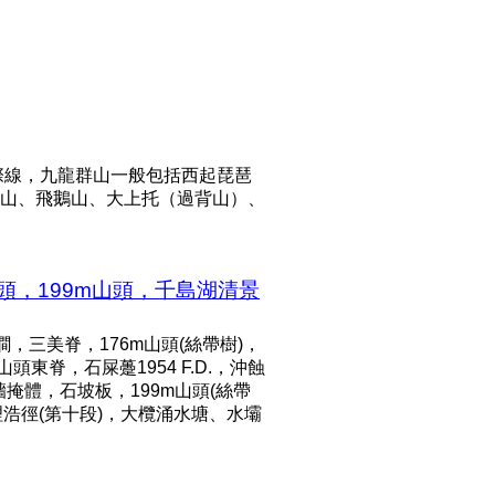
際線，九龍群山一般包括西起琵琶
山、飛鵝山、大上托（過背山）、
頭，199m山頭，千島湖清景
三美脊，176m山頭(絲帶樹)，
東脊，石屎躉1954 F.D.，沖蝕
牆掩體，石坡板，199m山頭(絲帶
理浩徑(第十段)，大欖涌水塘、水壩