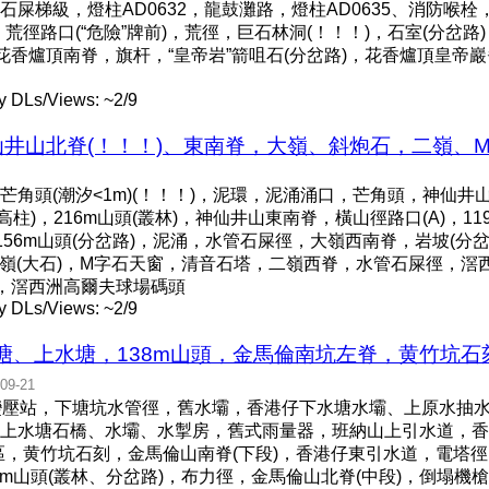
屎梯級，燈柱AD0632，龍鼓灘路，燈柱AD0635、消防喉
徑路口(“危險”牌前)，荒徑，巨石林洞(！！！)，石室(分岔路
花香爐頂南脊，旗杆，“皇帝岩”箭咀石(分岔路)，花香爐頂皇帝巖
y DLs/Views: ~2/9
井山北脊(！！！)、東南脊，大嶺、斜炮石，二嶺、M字石
角頭(潮汐<1m)(！！！)，泥環，泥涌涌口，芒角頭，神仙井山北
標高柱)，216m山頭(叢林)，神仙井山東南脊，橫山徑路口(A)，11
156m山頭(分岔路)，泥涌，水管石屎徑，大嶺西南脊，岩坡(分岔
，二嶺(大石)，M字石天窗，清音石塔，二嶺西脊，水管石屎徑，
！！)，滘西洲高爾夫球場碼頭
y DLs/Views: ~2/9
塘、上水塘，138m山頭，金馬倫南坑左脊，黄竹坑
09-21
變壓站，下塘坑水管徑，舊水壩，香港仔下水塘水壩、上原水抽
上水塘石橋、水壩、水掣房，舊式雨量器，班納山上引水道，香港
區，黄竹坑石刻，金馬倫山南脊(下段)，香港仔東引水道，電塔徑
20m山頭(叢林、分岔路)，布力徑，金馬倫山北脊(中段)，倒塌