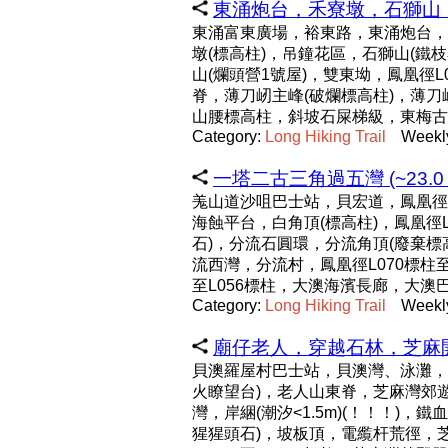
東涌炮台，禾寮墩，石獅山，
東涌富東廣場，裕東路，東涌炮台，
墩(標高柱)，吊鐘花區，石獅山(鐵
山(爛頭營1號屋)，雙東坳，鳳凰徑
脊，薄刀屻主峰(破爛標高柱)，薄
山腰標高柱，斜坡石屎梯級，東梅古
Category:
Long
Hiking
Trail
Weekl
一塔二古三角過五灣 (~23.0 
羗山道沙咀巴士站，貝宏道，鳳凰徑L
海蝕平台，白角頂(標高柱)，鳳凰徑L
石)，分流石圓環，分流角頂(廢棄標
流西灣，分流村，鳳凰徑L070標柱至
至L056標柱，大澳海濱長廊，大澳
Category:
Long
Hiking
Trail
Weekl
廟仔老人，穿越石林，芝麻開門，
貝澳羅屋村巴士站，貝澳灣、泳灘，芝
火瞭望台)，老人山東脊，芝麻灣郊遊
灣，岸綑(潮汐<1.5m)(！！！
猩猩頭石)，坡板頂，電䌫杆荒徑，芝