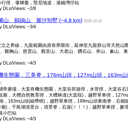
步行徑，肇輝臺，堅尼地道，港鐵灣仔站
y DLs/Views: ~2/8
、鷓鴣山、麗沙別墅 (~4.8 km)
2025-10-15
y DLs/Views: ~3/4
所定立之界線，九龍範圍由原有界限街，延伸至九龍群山等天然山
、雞胸山、慈雲山、觀音山、大老山、鑽石山、斧山、象山、東
y DLs/Views: ~4/3
生態園，三美脊，176m山頭，127m山頭，163m山
0
關帝廣場，大棠有機生態園，大棠谷郊遊徑，水管徑，大棠谷石澗，
廟，大欖自然教育徑，大欖林道(大棠段)，越野單車徑，127m山頭
，山坳，163m山頭(絲帶樹)，越野單車徑，199m山頭東南脊，石砌
關帝廟)，千島湖清景台，清景脊，石崖(！！！)，越野單車徑，麥
路小巴站
y DLs/Views: ~4/3