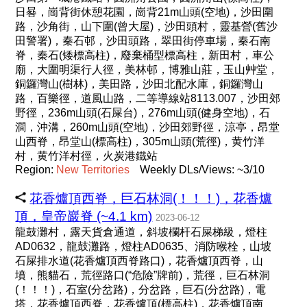
日晷，崗背街休憩花園，崗背21m山頭(空地)，沙田圍
路，沙角街，山下圍(曾大屋)，沙田頭村，靈基營(舊沙
田警署)，秦石邨，沙田頭路，翠田街停車場，秦石南
脊，秦石(矮標高柱)，廢棄桶型標高柱，新田村，車公
廟，大圍明渠行人徑，美林邨，博雅山莊，玉山艸堂，
銅鑼灣山(樹林)，美田路，沙田北配水庫，銅鑼灣山
路，百樂徑，道風山路，二等導線站8113.007，沙田郊
野徑，236m山頭(石屎台)，276m山頭(健身空地)，石
澗，沖溝，260m山頭(空地)，沙田郊野徑，涼亭，昂堂
山西脊，昂堂山(標高柱)，305m山頭(荒徑)，黄竹洋
村，黄竹洋村徑，火炭港鐵站
Region:
New
Territories
Weekly DLs/Views: ~3/10
花香爐頂西脊，巨石林洞(！！！)，花香爐
頂，皇帝巖脊 (~4.1 km)
2023-06-12
龍鼓灘村，露天貨倉通道，斜坡欄杆石屎梯級，燈柱
AD0632，龍鼓灘路，燈柱AD0635、消防喉栓，山坡
石屎排水道(花香爐頂西脊路口)，花香爐頂西脊，山
墳，熊貓石，荒徑路口(“危險”牌前)，荒徑，巨石林洞
(！！！)，石室(分岔路)，分岔路，巨石(分岔路)，電
塔，花香爐頂西脊，花香爐頂(標高柱)，花香爐頂南