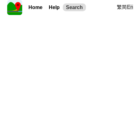
繁
简
En
Home
Help
Search