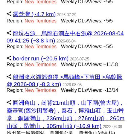
Region:
New
Territories
Weekly DLs/Views: ~5/5
露營灣 (~4.7 km)
2026-07-29
Region:
New
Territories
Weekly DLs/Views: ~5/5
龍坑右源、烏龍石澗左中右源@ 2026-08-04
09:41:25 (~3.8 km)
2026-08-04
Region:
New
Territories
Weekly DLs/Views: ~5/5
border run (~20.5 km)
2026-07-25
Region:
New
Territories
Weekly DLs/Views: ~11/18
船灣淡水湖郊遊徑 >馬頭峰>下苗田 >烏蛟騰
@ 2026-08 (~8.3 km)
2026-08-05
Region:
New
Territories
Weekly DLs/Views: ~13/14
圓洲角山，崗背21m山頭，山下圍(曾大屋)，
靈基營(舊沙田警署)，秦石，博雅山莊，玉山艸
堂，銅鑼灣山，236m山頭，276m山頭，260m
山頭，昂堂山，305m山頭 (~16.9 km)
2022-03-09
沙田第一城港鐵站，圓洲角公園，圓洲角山(標高柱)，