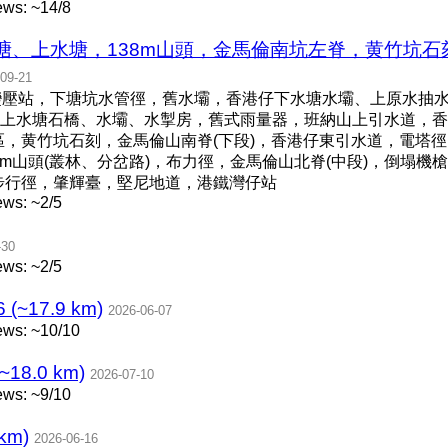
ws: ~14/8
塘、上水塘，138m山頭，金馬倫南坑左脊，黄竹坑
09-21
變壓站，下塘坑水管徑，舊水壩，香港仔下水塘水壩、上原水抽
上水塘石橋、水壩、水掣房，舊式雨量器，班納山上引水道，香港
區，黄竹坑石刻，金馬倫山南脊(下段)，香港仔東引水道，電塔徑
20m山頭(叢林、分岔路)，布力徑，金馬倫山北脊(中段)，倒塌
步行徑，肇輝臺，堅尼地道，港鐵灣仔站
ws: ~2/5
-30
ws: ~2/5
~17.9 km)
2026-06-07
ews: ~10/10
18.0 km)
2026-07-10
ws: ~9/10
km)
2026-06-16