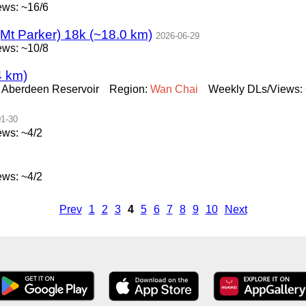
ws: ~16/6
(Mt Parker) 18k (~18.0 km)
2026-06-29
ws: ~10/8
4 km)
 Aberdeen Reservoir
Region:
Wan
Chai
Weekly DLs/Views: 
01-30
ws: ~4/2
ws: ~4/2
Prev
1
2
3
4
5
6
7
8
9
10
Next