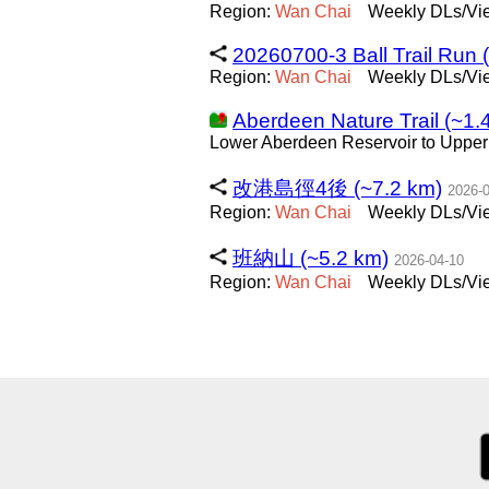
Region:
Wan
Chai
Weekly DLs/Vie
20260700-3 Ball Trail Run 
Region:
Wan
Chai
Weekly DLs/Vie
Aberdeen Nature Trail (~1.
Lower Aberdeen Reservoir to Upper
改港島徑4後 (~7.2 km)
2026-
Region:
Wan
Chai
Weekly DLs/Vie
班納山 (~5.2 km)
2026-04-10
Region:
Wan
Chai
Weekly DLs/Vie