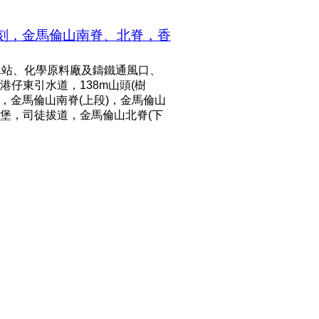
石刻，金馬倫山南脊、北脊，香
水站、化學原料廠及鑄鐵通風口、
仔東引水道，138m山頭(樹
，金馬倫山南脊(上段)，金馬倫山
機槍堡，司徒拔道，金馬倫山北脊(下