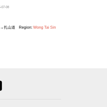
-07-08
→扎山道
Region:
Wong
Tai
Sin