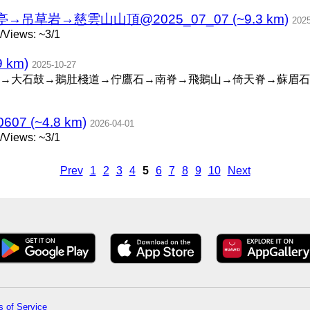
草岩→慈雲山山頂@2025_07_07 (~9.3 km)
2025
/Views: ~3/1
km)
2025-10-27
→大石鼓→鵝肚棧道→佇鷹石→南脊→飛鵝山→倚天脊→蘇眉石
7 (~4.8 km)
2026-04-01
/Views: ~3/1
Prev
1
2
3
4
5
6
7
8
9
10
Next
 of Service