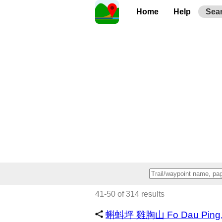
Home
Help
Sea
41-50 of 314 results
蝌蚪坪 雞胸山 Fo Dau Ping, U