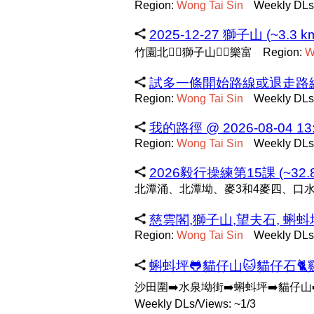
Region:
Wong
Tai
Sin
Weekly DLs
2025-12-27 獅子山 (~3.3 k
竹園北👉🏻獅子山👉🏻樂富
Region:
W
試多一條開始路線或退走路線 (~
Region:
Wong
Tai
Sin
Weekly DLs
我的路徑 @ 2026-08-04 13:2
Region:
Wong
Tai
Sin
Weekly DLs
2026毅行操練第15課 (~32.8
北潭涌、北潭坳、麥3和4麥四、口
慈雲閣,獅子山,望夫石, 蝌蚪坪,
Region:
Wong
Tai
Sin
Weekly DLs
蝌蚪坪🐸貓仔山🐱貓仔石🐈雞胸
沙田圍➡️水泉坳街➡️蝌蚪坪➡️貓仔山
Weekly DLs/Views: ~1/3