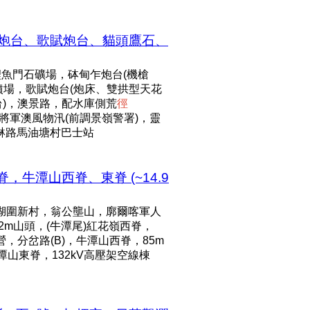
乍炮台、歌賦炮台、貓頭鷹石、
魚門石礦場，砵甸乍炮台(機槍
墳場，歌賦炮台(炮床、雙拱型天花
台)，澳景路，配水庫側荒
徑
將軍澳風物汛(前調景嶺警署)，靈
寶琳路馬油塘村巴士站
牛潭山西脊、東脊 (~14.9
石湖圍新村，翁公壟山，廓爾喀軍人
2m山頭，(牛潭尾)紅花嶺西脊，
營，分岔路(B)，牛潭山西脊，85m
潭山東脊，132kV高壓架空線棟