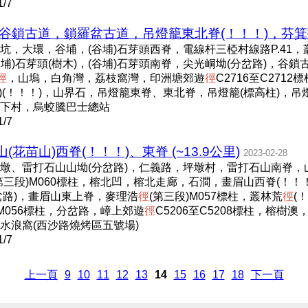
/7
，谷鎖古道，鎖羅盆古道，吊燈籠東北脊(！！！)，芬箕托 (
，大環，谷埔，(谷埔)石芽頭西脊，電線杆三椏村線路P.41，
，(谷埔)石芽頭(樹木)，(谷埔)石芽頭南脊，尖光峒坳(分岔路)，
徑
，山塢，白角灣，荔枝窩灣，印洲塘郊遊
徑
C2716至C27
林)(！！！)，山界石，吊燈籠東脊、東北脊，吊燈籠(標高柱)，
下村，烏蛟騰巴士總站
/7
苗山)西脊(！！！)、東脊 (~13.9公里)
2023-02-28
墩、雷打石山山坳(分岔路)，仁義路，坪墩村，雷打石山南脊，山
第三段)M060標柱，榕北凹，榕北走廊，石澗，畫眉山西脊(！！
分岔路)，畫眉山東上脊，麥理浩
徑
(第三段)M057標柱，叢林荒
徑
(
)M056標柱，分岔路，嶂上郊遊
徑
C5206至C5208標柱，榕
水浪窩(西沙路燒烤區五號場)
/7
上一頁
9
10
11
12
13
14
15
16
17
18
下一頁