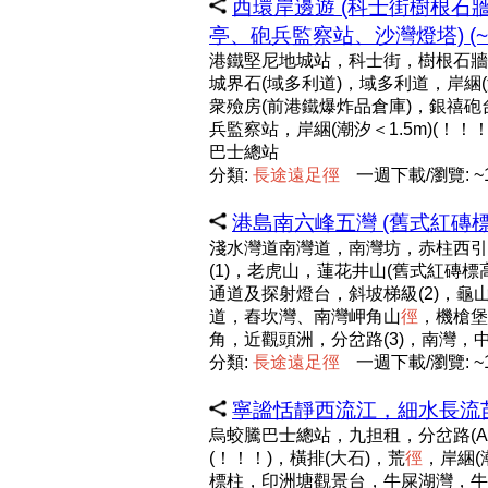
西環岸邊遊 (科士街樹根
亭、砲兵監察站、沙灣燈塔) (~5
港鐵堅尼地城站，科士街，樹根石牆
城界石(域多利道)，域多利道，岸綑(潮
衆殮房(前港鐵爆炸品倉庫)，銀禧
兵監察站，岸綑(潮汐＜1.5m)(！
巴士總站
分類:
長
途
遠
足
徑
一週下載/瀏覽: ~1
港島南六峰五灣 (舊式紅磚標
淺水灣道南灣道，南灣坊，赤柱西引水道
(1)，老虎山，蓮花井山(舊式紅磚標
通道及探射燈台，斜坡梯級(2)，龜山
道，舂坎灣、南灣岬角山
徑
，機槍堡
角，近觀頭洲，分岔路(3)，南灣
分類:
長
途
遠
足
徑
一週下載/瀏覽: ~1
寧謐恬靜西流江，細水長流苗三澗
烏蛟騰巴士總站，九担租，分岔路(A
(！！！)，橫排(大石)，荒
徑
，岸綑(
標柱，印洲塘觀景台，牛屎湖灣，牛