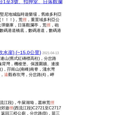
台1至3號、扣押室、日落觀瀾
堅尼地城臨時遊樂場，舊維多利亞
(！！！)，荒
徑
，重置域多利亞公
及彈藥庫，日落觀瀾亭，荒
徑
，砲
)，數碼港道橋底，數碼港道，數碼港
 (~15.0公里)
2021-04-13
長
連山(舊式紅磚標高柱)，分岔路
)，龜背灣，機槍堡、保護圍牆、連接
柱)，孖崗山(南峰)南脊，淺水灣
崖，
遠
觀舂坎灣，分岔路(4)，岬
西流江段)，牛屎湖坳，叢林荒
徑
塘郊遊
徑
(西流江段)C2721至C2717
，返回三椏公廁，分岔路(B)，苗三