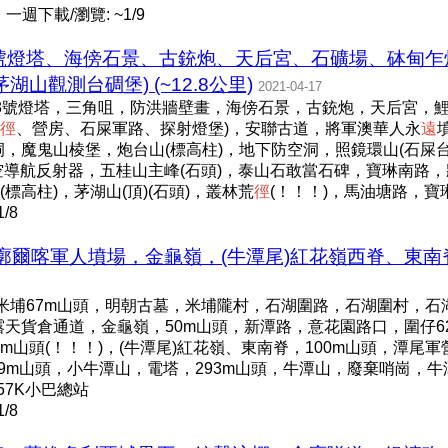
一週下載/瀏覽: ~1/9
88號燈塔、海傍石景、古銃炮、天后宮、石礦場、砵甸
觀測台碉堡) (~12.8公里)
2021-04-17
8號燈塔，三角咀，防洪牆壁畫，海傍石景，古銃炮，天后宮，鯉
徑
、營房、石屎軍路、探射燈堡)，安聯古道，將軍澳華人永
遠
，魔鬼山棱堡，炮台山(標高柱)，地下防空洞，照鏡環山(石屎
航空導航反射器，五桂山主峰(石頭)，泰山石敢當石碑，寶琳南路，
高柱)，茅湖山(頂)(石頭)，叢林荒
徑
(！！！)，馬油塘路，
/8
廓爾喀軍人墳場，金龜嶺，(牛潭尾)紅花嶺西脊、東南脊，
，米埔67m山頭，明朝古墓，米埔隴村，石湖圍路，石湖圍村，
露天貨倉通道，金龜嶺，50m山頭，新潭路，意花園路口，圍仔6
4m山頭(！！！)，(牛潭尾)紅花嶺、東南脊，100m山頭，潭尾軍
149m山頭，小牛潭山，電塔，293m山頭，牛潭山，廢棄哨崗，牛
57K小巴總站
/8