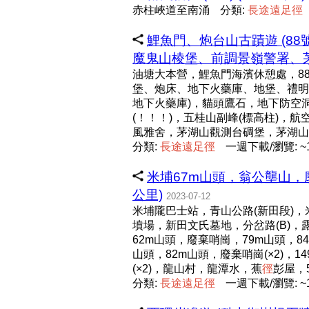
赤柱峽道至南涌
分類:
長
途
遠
足
徑
鯉魚門、炮台山古蹟遊 (
魔鬼山棱堡、前調景嶺警署、茅湖山
油塘大本營，鯉魚門海濱休憩處，8
堡、炮床、地下火藥庫、地堡、禮明
地下火藥庫)，貓頭鷹石，地下防空洞
(！！！)，五桂山副峰(標高柱)，
風雅舍，茅湖山觀測台碉堡，茅湖山(標
分類:
長
途
遠
足
徑
一週下載/瀏覽: ~1
米埔67m山頭，翁公壟山，
公里)
2023-07-12
米埔隴巴士站，青山公路(新田段)
墳場，新田文氏墓地，分岔路(B)，
62m山頭，廢棄哨崗，79m山頭，8
山頭，82m山頭，廢棄哨崗(×2)，
(×2)，龍山村，龍潭水，蕉
徑
彭屋，
分類:
長
途
遠
足
徑
一週下載/瀏覽: ~1