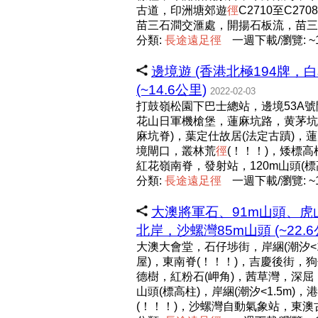
古道，印洲塘郊遊
徑
C2710至C
苗三石澗交滙處，開揚石板流，苗三
分類:
長
途
遠
足
徑
一週下載/瀏覽: ~1
邊境遊 (香港北極194牌
(~14.6公里)
2022-02-03
打鼓嶺松園下巴士總站，邊境53A號
花山日軍機槍堡，蓮麻坑路，黄茅坑
麻坑脊)，葉定仕故居(法定古蹟)，
境閘口，叢林荒
徑
(！！！)，矮標高
紅花嶺南脊，發射站，120m山頭(標
分類:
長
途
遠
足
徑
一週下載/瀏覽: ~1
大澳將軍石、91m山頭、虎
北岸，沙螺灣85m山頭 (~22.6
大澳大會堂，石仔埗街，岸綑(潮汐<1.
屋)，東南脊(！！！)，吉慶後街，
德樹，紅粉石(岬角)，茜草灣，深屈
山頭(標高柱)，岸綑(潮汐<1.5m
(！！！)，沙螺灣自動氣象站，東