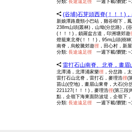
分類:
長
途
遠
足
徑
一週下載/瀏覽: ~1
(谷埔)石芽頭西脊(！！！)
新娘潭路鹿頸小巴站，雞谷樹下，鳳坑
238m山頭(叢林)，山坳(分岔路)
(！！！)，鎖羅盆古道，印洲塘郊遊
燈籠東北脊(！！！)，95m山頭(樹
南脊，烏蛟騰郊遊
徑
，田心村，新屋
分類:
長
途
遠
足
徑
一週下載/瀏覽: ~1
雷打石山南脊、北脊，畫眉山(花
北潭涌，北潭涌家樂
徑
，分岔路，太
雷打石山北脊，雷打石，麥理浩
徑
(
苗山)(空地)，畫眉山東脊，大石(
221127(！！！)，麥理浩
徑
(第三段
點，企嶺下海東面防波堤，企嶺下，
分類:
長
途
遠
足
徑
一週下載/瀏覽: ~1