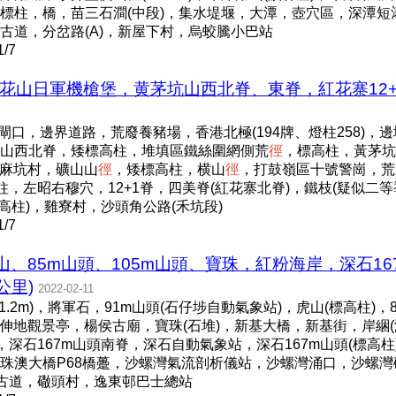
2708標柱，橋，苗三石澗(中段)，集水堤堰，大潭，壺穴區，深
古道，分岔路(A)，新屋下村，烏蛟騰小巴站
/7
，白花山日軍機槍堡，黄茅坑山西北脊、東脊，紅花寨12
閘口，邊界道路，荒廢養豬場，香港北極(194牌、燈柱258)，邊
山西北脊，矮標高柱，堆填區鐵絲圍網側荒
徑
，標高柱，黃茅坑
蓮麻坑村，礦山山
徑
，矮標高柱，横山
徑
，打鼓嶺區十號警崗，荒
柱，左昭右穆穴，12+1脊，四美脊(紅花寨北脊)，鐵枝(疑似二等導線
高柱)，雞寮村，沙頭角公路(禾坑段)
/7
山、85m山頭、105m山頭、寶珠，紅粉海岸，深石16
公里)
2022-02-11
2m)，將軍石，91m山頭(石仔埗自動氣象站)，虎山(標高柱)，8
狗伸地觀景亭，楊侯古廟，寶珠(石堆)，新基大橋，新基街，岸綑(潮
，深石167m山頭南脊，深石自動氣象站，深石167m山頭(標高柱
)，港珠澳大橋P68橋躉，沙螺灣氣流剖析儀站，沙螺灣涌口，沙螺灣
澳古道，䃟頭村，逸東邨巴士總站