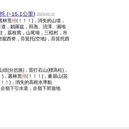
~15.1公里)
2023-01-11
叢林荒
徑
(！！！)，消失的山墳，
谷鎖古道，鎖羅盆，田乪、沼澤、濕地
12標柱，荔枝窩，山尾坳，三椏村，吊
吊燈籠西脊，芬箕托(空地)，芬箕托西
頭(分岔路)，雷打石山(標高柱)，
！)，叢林荒
徑
(！！！)，畫眉山(花
！！！)，消失的高程水準點
樹澳，企嶺下引水道，企嶺下郊遊地