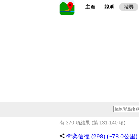
主頁
說明
搜尋
有 370 項結果 (第 131-140 項)
衛奕信徑 (298) (~78.0公里)