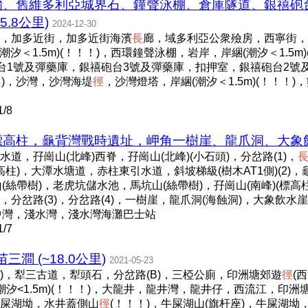
石牆、舊維多利亞城界石、鐘聲泳棚、倉庫隧道、銀禧砲
.8公里)
2024-12-30
，加多近街，加多近街海濱
長
廊，域多利亞公衆殮房，西寧街，
汐＜1.5m)(！！！)，西環鐘聲泳棚，岩岸，岸綑(潮汐＜1.5m)
砲台1號及彈藥庫，銀禧砲台3號及彈藥庫，扣押室，銀禧砲台2號
！！)，沙灣，沙灣海堤
徑
，沙灣燈塔，岸綑(潮汐＜1.5m)(！！！
/8
高柱，龜背灣戰時遺址，岬角一樹崖、龍爪洞、大象飲水崖)
，孖崗山(北峰)西脊，孖崗山(北峰)(小石頭)，分岔路(1)，
高柱)，大潭水塘道，赤柱東引水道，斜坡梯級(樹木AT1側)(2
(絲帶樹)，老虎坑儲水池，馬坑山(絲帶樹)，孖崗山(南峰)(標高
，分岔路(3)，分岔路(4)，一樹崖，龍爪洞(海蝕洞)，大象飲水
，中灣，淺水灣，淺水灣海灘巴士站
/7
 (~18.0公里)
2021-05-23
)，犁三古道，犁頭石，分岔路(B)，三椏公廁，印洲塘郊遊
徑
(
潮汐<1.5m)(！！！)，大龍井，龍井灣，龍井仔，西流江，印洲
屎湖坳，水井蓋側山
徑
(！！！)，牛屎湖山(旗杆座)，牛屎湖坳