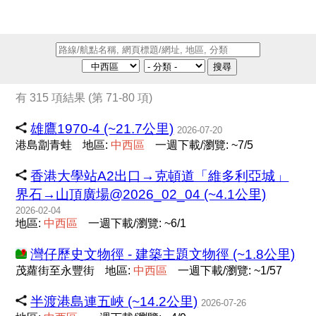
搜尋
有 315 項結果 (第 71-80 項)
雄鷹1970-4 (~21.7公里)
2026-07-20
港島劏青蛙
地區:
中
西
區
一週下載/瀏覽: ~7/5
香港大學站A2出口→克頓道「維多利亞城」
界石→山頂廣場@2026_02_04 (~4.1公里)
2026-02-04
地區:
中
西
區
一週下載/瀏覽: ~6/1
灣仔歷史文物徑 - 建築主題文物徑 (~1.8公里)
茂蘿街至永豐街
地區:
中
西
區
一週下載/瀏覽: ~1/57
半渡港島連五峽 (~14.2公里)
2026-07-26