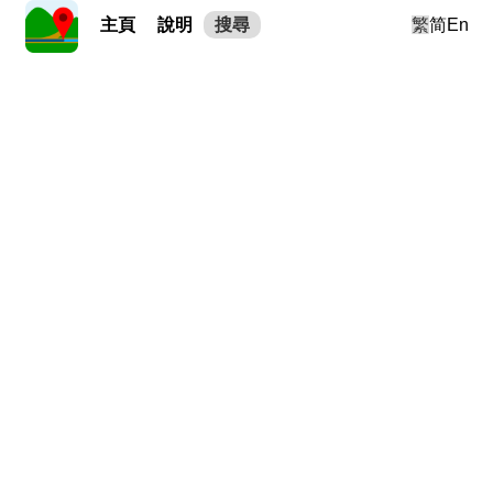
主頁
說明
搜尋
繁
简
En