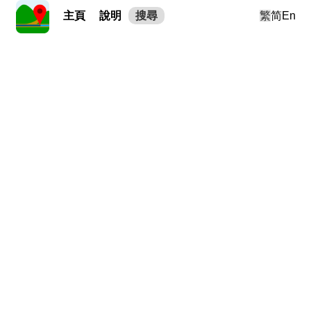
主頁
說明
搜尋
繁
简
En