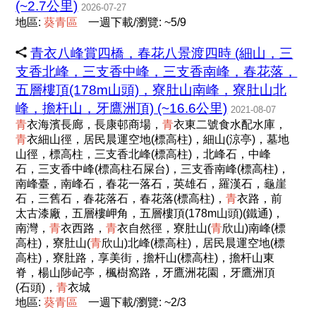
(~2.7公里)
2026-07-27
地區:
葵
青
區
一週下載/瀏覽: ~5/9
青衣八峰賞四橋，春花八景渡四時 (細山，三
支香北峰，三支香中峰，三支香南峰，春花落，
五層樓頂(178m山頭)，寮肚山南峰，寮肚山北
峰，擔杆山，牙鷹洲頂) (~16.6公里)
2021-08-07
青
衣海濱長廊，長康邨商場，
青
衣東二號食水配水庫，
青
衣細山徑，居民晨運空地(標高柱)，細山(涼亭)，墓地
山徑，標高柱，三支香北峰(標高柱)，北峰石，中峰
石，三支香中峰(標高柱石屎台)，三支香南峰(標高柱)，
南峰臺，南峰石，春花一落石，英雄石，羅漢石，龜崖
石，三舊石，春花落石，春花落(標高柱)，
青
衣路，前
太古漆廠，五層樓岬角，五層樓頂(178m山頭)(鐵通)，
南灣，
青
衣西路，
青
衣自然徑，寮肚山(
青
欣山)南峰(標
高柱)，寮肚山(
青
欣山)北峰(標高柱)，居民晨運空地(標
高柱)，寮肚路，享美街，擔杆山(標高柱)，擔杆山東
脊，楊山陟屺亭，楓樹窩路，牙鷹洲花園，牙鷹洲頂
(石頭)，
青
衣城
地區:
葵
青
區
一週下載/瀏覽: ~2/3