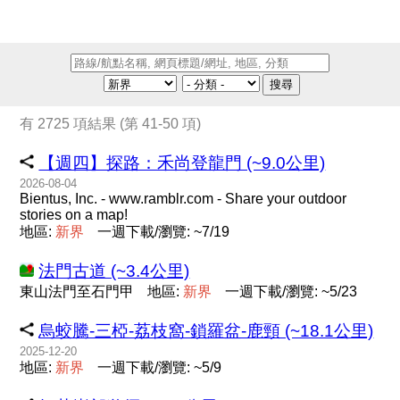
搜尋
有 2725 項結果 (第 41-50 項)
【週四】探路：禾尚登龍門 (~9.0公里)
2026-08-04
Bientus, Inc. - www.ramblr.com - Share your outdoor
stories on a map!
地區:
新
界
一週下載/瀏覽: ~7/19
法門古道 (~3.4公里)
東山法門至石門甲
地區:
新
界
一週下載/瀏覽: ~5/23
烏蛟騰-三椏-荔枝窩-鎖羅盆-鹿頸 (~18.1公里)
2025-12-20
地區:
新
界
一週下載/瀏覽: ~5/9