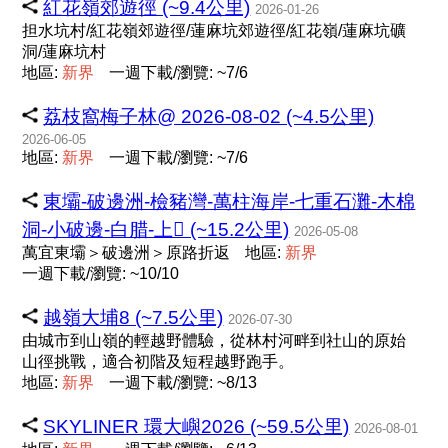
紅花嶺郊遊徑 (~9.4公里)
2026-01-26
担水坑村/紅花嶺郊遊徑/蓮麻坑郊遊徑/紅花嶺/蓮麻坑礦
洞/蓮麻坑村
地區:
新
界
一週下載/瀏覽: ~7/6
荔枝窩梅子林@ 2026-08-02 (~4.5公里)
2026-06-05
地區:
新
界
一週下載/瀏覽: ~7/6
東壩-破邊洲-檢豬灣-萬柱海岸-七重石灘-木棉
洞-小破邊-白腊-上𡩴󠄁 (~15.2公里)
2026-05-08
萬宜東壩＞破邊洲＞原路折返
地區:
新
界
一週下載/瀏覽: ~10/10
越嶺大埔8 (~7.5公里)
2026-07-30
由城市到山嶺的輕越野體驗，從林村河畔到社山的原始
山徑挑戰，適合初階及短程越野跑手。
地區:
新
界
一週下載/瀏覽: ~8/13
SKYLINER 環大嶼2026 (~59.5公里)
2026-08-01