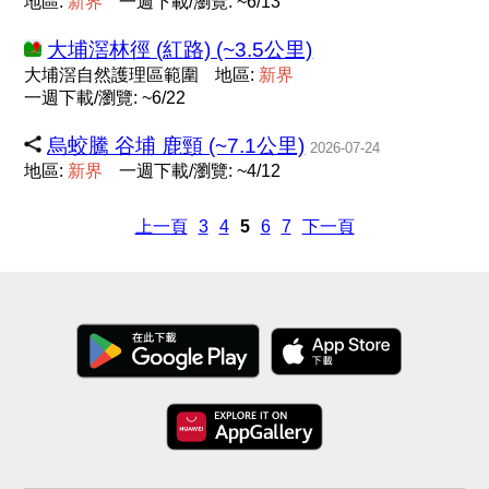
地區:
新
界
一週下載/瀏覽: ~6/13
大埔滘林徑 (紅路) (~3.5公里)
大埔滘自然護理區範圍
地區:
新
界
一週下載/瀏覽: ~6/22
烏蛟騰 谷埔 鹿頸 (~7.1公里)
2026-07-24
地區:
新
界
一週下載/瀏覽: ~4/12
上一頁
3
4
5
6
7
下一頁