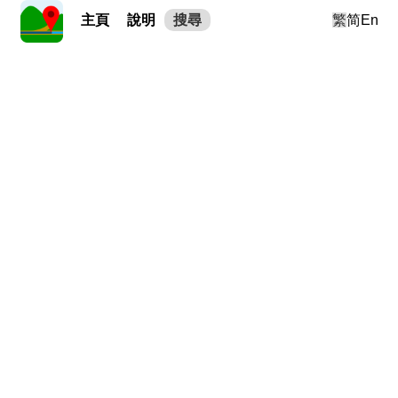
主頁
說明
搜尋
繁
简
En