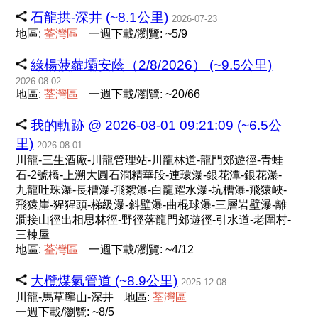
石龍拱-深井 (~8.1公里)
2026-07-23
地區:
荃
灣
區
一週下載/瀏覽: ~5/9
綠楊菠蘿壩安蔭（2/8/2026） (~9.5公里)
2026-08-02
地區:
荃
灣
區
一週下載/瀏覽: ~20/66
我的軌跡 @ 2026-08-01 09:21:09 (~6.5公
里)
2026-08-01
川龍-三生酒廠-川龍管理站-川龍林道-龍門郊遊徑-青蛙
石-2號橋-上溯大圓石澗精華段-連環瀑-銀花潭-銀花瀑-
九龍吐珠瀑-長槽瀑-飛絮瀑-白龍躍水瀑-坑槽瀑-飛猿峽-
飛猿崖-猩猩頭-梯級瀑-斜壁瀑-曲棍球瀑-三層岩壁瀑-離
澗接山徑出相思林徑-野徑落龍門郊遊徑-引水道-老圍村-
三棟屋
地區:
荃
灣
區
一週下載/瀏覽: ~4/12
大欖煤氣管道 (~8.9公里)
2025-12-08
川龍-馬草壟山-深井
地區:
荃
灣
區
一週下載/瀏覽: ~8/5