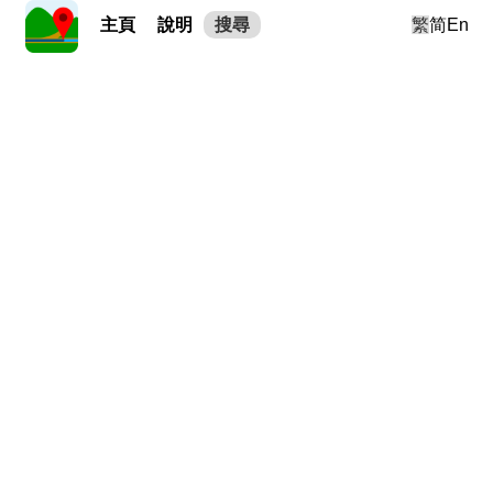
主頁
說明
搜尋
繁
简
En