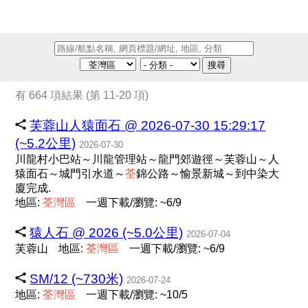
搜尋
有 664 項結果 (第 11-20 項)
芙蓉山人猿面石 @ 2026-07-30 15:29:17
(~5.2公里)
2026-07-30
川龍村小巴站～川龍管理站～龍門郊遊徑～芙蓉山～人
猿面石～城門引水道～
荃
錦公路～愉景新城～到中染大
廈完成.
地區:
荃
灣
區
一週下載/瀏覽: ~6/9
猿人石 @ 2026 (~5.0公里)
2026-07-04
芙蓉山
地區:
荃
灣
區
一週下載/瀏覽: ~6/9
SM/12 (~730米)
2026-07-24
地區:
荃
灣
區
一週下載/瀏覽: ~10/5