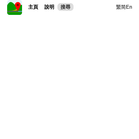
主頁
說明
搜尋
繁
简
En