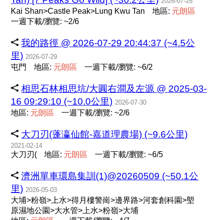
2026-07-28
Kai Shan>Castle Peak>Lung Kwu Tan
地區:
元
朗
區
一週下載/瀏覽: ~2/6
我的路徑 @ 2026-07-29 20:44:37 (~4.5公
里)
2026-07-29
屯門
地區:
元
朗
區
一週下載/瀏覽: ~6/2
相思石林相思坑/大圓右澗及左源 @ 2025-03-
16 09:29:10 (~10.0公里)
2026-07-30
地區:
元
朗
區
一週下載/瀏覽: ~2/6
大刀刃(蓬瀛仙館-嘉道理農場) (~9.6公里)
2021-02-14
大刀刃(
地區:
元
朗
區
一週下載/瀏覽: ~6/5
濟洲單車環島集訓(1)@20260509 (~50.1公
里)
2026-05-03
大埔>粉嶺>上水>得月樓警崗>邊界路>河套創科園>塱
原濕地公園>大水管>上水>粉嶺>大埔