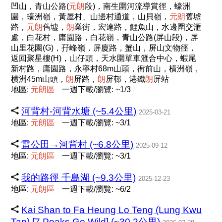
凹山，青山公路(
元
朗
段)，南生圍河流導賞徑，蠔洲
圍，蠔洲嶺，黃屋村、山邊村通道，山貝嶺，
元
朗
舊墟
路，
元
朗
舊墟，
朗
業街，宏達路，鯉魚山，水邊圍交滙
處，白花村，庸園路，白花嶺，青山公路(屏山段)，屏
山里花園(G)，孖峰嶺，屏廈路，蟹山，屏山文物徑，
返回聚星樓(H)，山仔頭，天水圍單車滙合中心，蝦尾
新村路，庸園路，永寧村68m山頭，衙前山，横洲嶺，
横洲45m山頭，
朗
屏路，
朗
屏邨，港鐵
朗
屏站
地區:
元
朗
區
一週下載/瀏覽: ~1/3
河背村-河背水塘 (~5.4公里)
2025-03-21
地區:
元
朗
區
一週下載/瀏覽: ~3/1
雷公田→河背村 (~6.8公里)
2025-09-12
地區:
元
朗
區
一週下載/瀏覽: ~3/1
我的路徑 千島湖 (~9.3公里)
2025-12-23
地區:
元
朗
區
一週下載/瀏覽: ~6/2
Kai Shan to Fa Heung Lo Teng (Lung Kwu
Tan) [7 Peaks Go Wild] (~30.2公里)