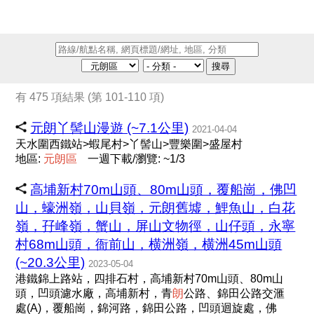
搜尋
有 475 項結果 (第 101-110 項)
元朗丫髻山漫遊 (~7.1公里)
2021-04-04
天水圍西鐵站>蝦尾村>丫髻山>豐樂圍>盛屋村
地區:
元
朗
區
一週下載/瀏覽: ~1/3
高埔新村70m山頭、80m山頭，覆船崗，佛凹
山，蠔洲嶺，山貝嶺，元朗舊墟，鯉魚山，白花
嶺，孖峰嶺，蟹山，屏山文物徑，山仔頭，永寧
村68m山頭，衙前山，横洲嶺，横洲45m山頭
(~20.3公里)
2023-05-04
港鐵錦上路站，四排石村，高埔新村70m山頭、80m山
頭，凹頭濾水廠，高埔新村，青
朗
公路、錦田公路交滙
處(A)，覆船崗，錦河路，錦田公路，凹頭迴旋處，佛