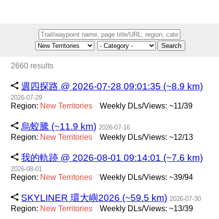
Search
2660 results
週四探路 @ 2026-07-28 09:01:35 (~8.9 km)
2026-07-29
Region:
New
Territories
Weekly DLs/Views: ~11/39
烏蛟騰 (~11.9 km)
2026-07-16
Region:
New
Territories
Weekly DLs/Views: ~12/13
我的軌跡 @ 2026-08-01 09:14:01 (~7.6 km)
2026-08-01
Region:
New
Territories
Weekly DLs/Views: ~39/94
SKYLINER 環大嶼2026 (~59.5 km)
2026-07-30
Region:
New
Territories
Weekly DLs/Views: ~13/39