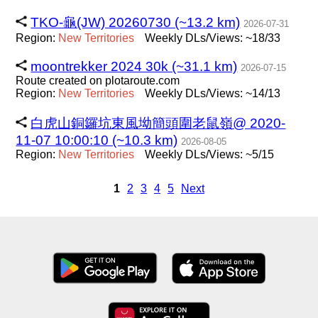
TKO-龜(JW) 20260730 (~13.2 km)
2026-07-31
Region:
New
Territories
Weekly DLs/Views: ~18/33
moontrekker 2024 30k (~31.1 km)
2026-07-15
Route created on plotaroute.com
Region:
New
Territories
Weekly DLs/Views: ~14/13
白虎山銅鑼坑東風坳簡頭圍老鼠嶺@ 2020-
11-07 10:00:10 (~10.3 km)
2026-08-05
Region:
New
Territories
Weekly DLs/Views: ~5/15
1
2
3
4
5
Next