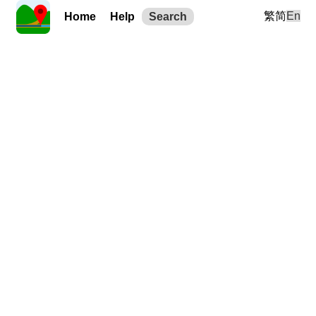
繁
简
En
Home
Help
Search