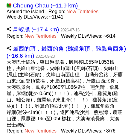
Cheung Chau (~11.9 km)
Around the island
Region:
New
Territories
Weekly DLs/Views: ~11/41
烏蛟騰 (~17.4 km)
2026-07-16
Region:
New
Territories
Weekly DLs/Views: ~6/14
最西的頂，最西的角 (雞翼角頂，雞翼角西角)
(~16.6 km)
2021-09-23
大澳巴士總站，鹽田遊樂場，鳳凰徑L055至L053標
柱，尖峰山東北脊，尖峰山(鳳山)副峰(石頭)，尖峰山
(鳳山)主峰(石頭)，尖峰山南面山徑，山坳分岔路，牙鷹
山東北面登頂荒徑，牙鷹山(標高柱)，牙鷹山西北脊，
大澳觀景台，鳳凰徑L060至L066標柱，煎魚灣，象鼻
崖，岸綑(潮汐<0.6m)(！！！)，連島沙洲，雞翼角(雞
山、雞公頭)，雞翼角頂東北脊(！！！)，雞翼角頂(叢
林)(！！！)，雞翼角頂西北脊(！！！)，雞翼角西角，
岸綑(潮汐<1m)(！！！)，返回連島沙洲、煎魚灣，農莊
山徑，鳳凰徑L065至L056標柱，大澳海濱長廊，大澳
巴士總站
Region:
New
Territories
Weekly DLs/Views: ~8/76