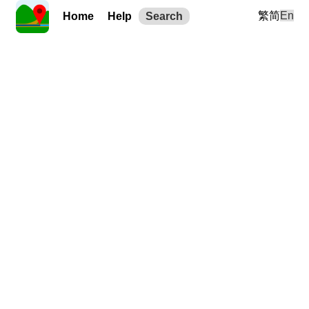
繁
简
En
Home
Help
Search