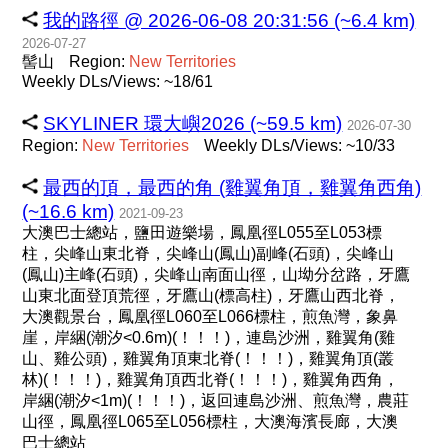
我的路徑 @ 2026-06-08 20:31:56 (~6.4 km)
2026-07-27
髻山
Region:
New
Territories
Weekly DLs/Views: ~18/61
SKYLINER 環大嶼2026 (~59.5 km)
2026-07-30
Region:
New
Territories
Weekly DLs/Views: ~10/33
最西的頂，最西的角 (雞翼角頂，雞翼角西角)
(~16.6 km)
2021-09-23
大澳巴士總站，鹽田遊樂場，鳳凰徑L055至L053標
柱，尖峰山東北脊，尖峰山(鳳山)副峰(石頭)，尖峰山
(鳳山)主峰(石頭)，尖峰山南面山徑，山坳分岔路，牙鷹
山東北面登頂荒徑，牙鷹山(標高柱)，牙鷹山西北脊，
大澳觀景台，鳳凰徑L060至L066標柱，煎魚灣，象鼻
崖，岸綑(潮汐<0.6m)(！！！)，連島沙洲，雞翼角(雞
山、雞公頭)，雞翼角頂東北脊(！！！)，雞翼角頂(叢
林)(！！！)，雞翼角頂西北脊(！！！)，雞翼角西角，
岸綑(潮汐<1m)(！！！)，返回連島沙洲、煎魚灣，農莊
山徑，鳳凰徑L065至L056標柱，大澳海濱長廊，大澳
巴士總站