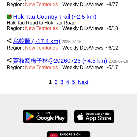
Region:
New
Territories
Weekly DLs/Views: ~8/77
Hok Tau Country Trail (~2.5 km)
Hok Tau Road to Hok Tau Road
Region:
New
Territories
Weekly DLs/Views: ~5/18
烏蛟騰 (~17.4 km)
2026-07-16
Region:
New
Territories
Weekly DLs/Views: ~6/12
荔枝窩梅子林@20260726 (~4.5 km)
2026-07-19
Region:
New
Territories
Weekly DLs/Views: ~5/17
1
2
3
4
5
Next