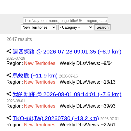
Search
2647 results
週四探路 @ 2026-07-28 09:01:35 (~8.9 km)
2026-07-29
Region:
New
Territories
Weekly DLs/Views: ~9/64
烏蛟騰 (~11.9 km)
2026-07-16
Region:
New
Territories
Weekly DLs/Views: ~13/13
我的軌跡 @ 2026-08-01 09:14:01 (~7.6 km)
2026-08-01
Region:
New
Territories
Weekly DLs/Views: ~39/93
TKO-龜(JW) 20260730 (~13.2 km)
2026-07-31
Region:
New
Territories
Weekly DLs/Views: ~22/61