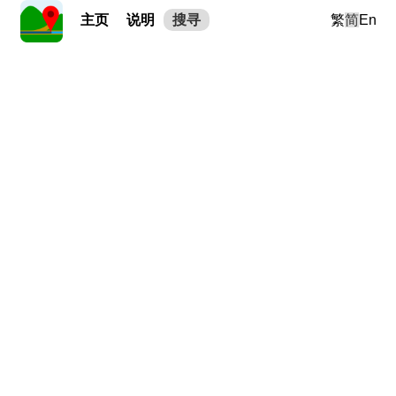
主页
说明
搜寻
繁
简
En