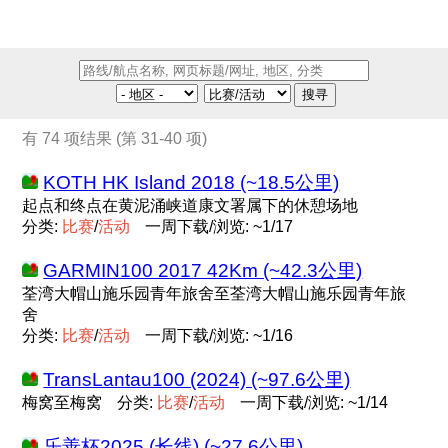
搜寻
有 74 项结果 (第 31-40 项)
KOTH HK Island 2018 (~18.5公里)
起点和终点在黄泥涌峡道康文署属下的休憩场地
分类:
比
赛
/
活
动
一周下载/浏览: ~1/17
GARMIN100 2017 42Km (~42.3公里)
荃湾大帽山施乐园青年旅舍至荃湾大帽山施乐园青年旅
舍
分类:
比
赛
/
活
动
一周下载/浏览: ~1/16
TransLantau100 (2024) (~97.6公里)
梅窝至梅窝
分类:
比
赛
/
活
动
一周下载/浏览: ~1/14
乐善杯2025 (长线) (~27.6公里)