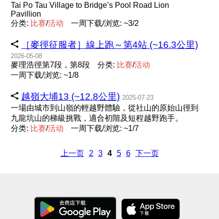
Tai Po Tau Village to Bridge’s Pool Road Lion
Pavillion
分类:
比
赛
/
活
动
一周下载/浏览: ~3/2
［麥徑征服者］線上跑～第4站 (~16.3公里)
2026-05-08
麥理浩徑第7段，第8段
分类:
比
赛
/
活
动
一周下载/浏览: ~1/8
越嶺大埔13 (~12.8公里)
2025-07-23
一場由城市到山嶺的輕越野體驗，從社山的原始山徑到
九龍坑山的梯級挑戰，適合初階及短程越野跑手。
分类:
比
赛
/
活
动
一周下载/浏览: ~1/7
上一页
2
3
4
5
6
下一页