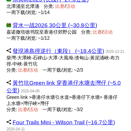
北潭涌至北潭涌
分类:
比
赛
/
活
动
一周下载/浏览: ~1/14
背水一战2026 30公里 (~30.8公里)
嘉诺撒培德书院至香港仔郊野公园
分类:
比
赛
/
活
动
一周下载/浏览: ~1/12
發現港島徑逆行（東段） (~18.4公里)
2025-12-21
柴灣-大潭峽-石碑山-大潭-大風坳-渣甸山-黃泥涌峽-布力
徑-中峽-黃竹坑
分类:
比
赛
/
活
动
一周下载/浏览: ~2/3
黃竹坑Green link 穿香港仔水塘去灣仔 (~5.0
公里)
2026-04-08
Green link >香港仔水塘引水道>香港仔下水塘> 香港仔
上水塘>灣仔峽>灣仔
分类:
比
赛
/
活
动
一周下载/浏览: ~3/2
Four Trails Mini - Wilson Trail (~16.7公里)
2026-04-11