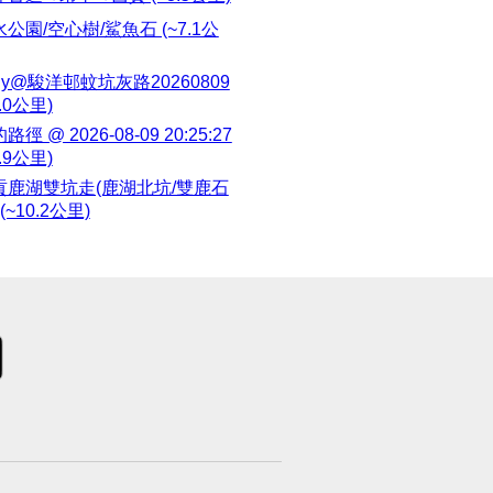
公園/空心樹/鯊魚石 (~7.1公
ny@駿洋邨蚊坑灰路20260809
2.0公里)
路徑 @ 2026-08-09 20:25:27
5.9公里)
貢鹿湖雙坑走(鹿湖北坑/雙鹿石
 (~10.2公里)