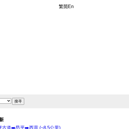
繁
简
En
搜寻
新
古道➡️昂平➡️西貢 (~8.5公里)