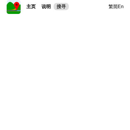
主页
说明
搜寻
繁
简
En