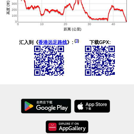
(
3
)
汇入到《
香港远足路线
》:
下载GPX: