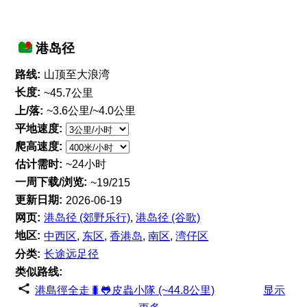
港岛径
路线:
山顶至大浪湾
长度:
~45.7公里
上/落:
~3.6公里/~4.0公里
平地速度:
爬高速度:
估计需时:
~24小时
一周下载/浏览:
~19/215
更新日期:
2026-06-19
网页:
港岛径 (郊野乐行)
,
港岛径 (谷歌)
地区:
中西区
,
东区
,
香港岛
,
南区
,
湾仔区
分类:
长途远足径
类似路线:
港島徑全走🐛🐸皮蟲小隊 (~44.8公里)
显示