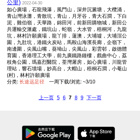
公里)
2022-04-30
如心廣場，石龍飛瀑，風門山，深井沉澱塘，大欖涌，
青山灣泳灘，青散坑，青山，月牙谷，青大石澗，下白
泥，雞伯嶺，天華路，錦田河，前新田購物城，新田公
共運輸交滙處，鐵坑山，蛇嶺，大水管，梧桐河，九龍
坑，林村許願廣場，龍丫排，蓮澳，大埔墟，大埔滘公
園，九肚坑，港鐵火炭站，馬鞍山海濱長廊，企嶺下，
南邊圍，尖風山嘴，葵坳山，尖風山，彩雲邨，啟德體
育園，香港理工大學，前九廣鐵路鐘樓，戲曲中心，荔
枝角公園，瑪嘉烈醫院，荃灣屠房，如心廣場，川龍管
理站，響石墳場，妙高台，大帽山，梧桐石澗，小菴山
(村)，林村許願廣場
分类:
长
途
远
足
径
一周下载/浏览: ~3/10
上一页
5
6
7
8
9
下一页