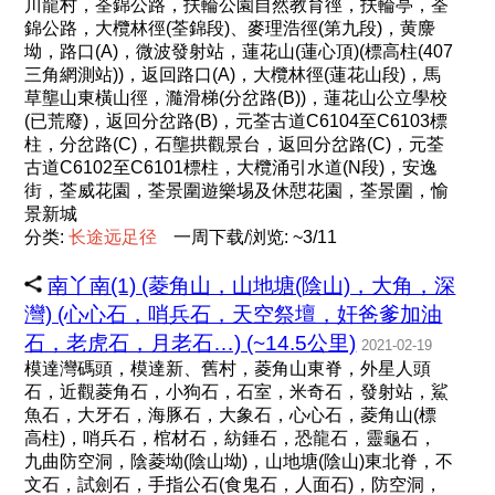
川龍村，荃錦公路，扶輪公園自然教育徑，扶輪亭，荃
錦公路，大欖林徑(荃錦段)、麥理浩徑(第九段)，黄麖
坳，路口(A)，微波發射站，蓮花山(蓮心頂)(標高柱(407
三角網測站))，返回路口(A)，大欖林徑(蓮花山段)，馬
草壟山東橫山徑，瀡滑梯(分岔路(B))，蓮花山公立學校
(已荒廢)，返回分岔路(B)，元荃古道C6104至C6103標
柱，分岔路(C)，石壟拱觀景台，返回分岔路(C)，元荃
古道C6102至C6101標柱，大欖涌引水道(N段)，安逸
街，荃威花園，荃景圍遊樂埸及休憇花園，荃景圍，愉
景新城
分类:
长
途
远
足
径
一周下载/浏览: ~3/11
南丫南(1) (菱角山，山地塘(陰山)，大角，深
灣) (心心石，哨兵石，天空祭壇，奸爸爹加油
石，老虎石，月老石…) (~14.5公里)
2021-02-19
模達灣碼頭，模達新、舊村，菱角山東脊，外星人頭
石，近觀菱角石，小狗石，石室，米奇石，發射站，鯊
魚石，大牙石，海豚石，大象石，心心石，菱角山(標
高柱)，哨兵石，棺材石，紡錘石，恐龍石，靈龜石，
九曲防空洞，陰菱坳(陰山坳)，山地塘(陰山)東北脊，不
文石，試劍石，手指公石(食鬼石，人面石)，防空洞，