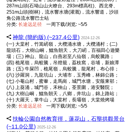
287m山頭(石坳山山火瞭台、293m標高柱)、西北脊、
251m山頭(樹林)，流水響水塘(灌溉)，流水響道，沙頭
角公路流水響巴士站
分类:
长
途
远
足
径
一周下载/浏览: ~5/5
神龍 (簡約版) (~237.4公里)
2024-12-26
(一) 大棠村，竹篙屻嶺，大欖涌水塘，大欖涌村；(二)
龍頭石，大樹山峒，鱷魚朝天，大刀屻，百福田心遊樂
場；(三) 神山、龍山，白燕岩至八仙嶺，烏蛟騰路；
(四) 桅尾嶺，烏蛟騰，吊燈籠，荔枝窩，谷埔，新娘潭
路；(五) 牛屎凹，桅尾嶺，烏蛟騰，龍尾村，布心排；
(六) 沙羅洞，九龍坑山，大埔市，玉秀峰，林錦公路；
(七) 小菴山村，蜜輋，走馬崗，城門水塘，安蔭東邨；
(八) 上葵涌，城門谷，禾秧山，荃景圍，港安醫院；
(九) 大樹山峒，鱷魚朝天，八鄉，井坑山，錦上路站；
(十) 大羅天，掌牛山，大棠村，長壩嶺，大棠燒烤場
分类:
长
途
远
足
径
一周下载/浏览: ~5/5
扶輪公園自然教育徑，蓮花山，石壟拱觀景台
(~11.0公里)
2025-12-26