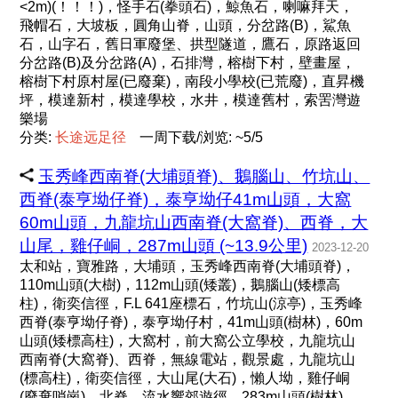
<2m)(！！！)，怪手石(拳頭石)，鯨魚石，喇嘛拜天，
飛帽石，大坡板，圓角山脊，山頭，分岔路(B)，鯊魚
石，山字石，舊日軍廢堡、拱型隧道，鷹石，原路返回
分岔路(B)及分岔路(A)，石排灣，榕樹下村，壁畫屋，
榕樹下村原村屋(已廢棄)，南段小學校(已荒廢)，直昇機
坪，模達新村，模達學校，水井，模達舊村，索罟灣遊
樂場
分类:
长
途
远
足
径
一周下载/浏览: ~5/5
玉秀峰西南脊(大埔頭脊)、鵝腦山、竹坑山、
西脊(泰亨坳仔脊)，泰亨坳仔41m山頭，大窩
60m山頭，九龍坑山西南脊(大窩脊)、西脊，大
山尾，雞仔峒，287m山頭 (~13.9公里)
2023-12-20
太和站，寶雅路，大埔頭，玉秀峰西南脊(大埔頭脊)，
110m山頭(大樹)，112m山頭(矮叢)，鵝腦山(矮標高
柱)，衛奕信徑，F.L 641座標石，竹坑山(涼亭)，玉秀峰
西脊(泰亨坳仔脊)，泰亨坳仔村，41m山頭(樹林)，60m
山頭(矮標高柱)，大窩村，前大窩公立學校，九龍坑山
西南脊(大窩脊)、西脊，無線電站，觀景處，九龍坑山
(標高柱)，衛奕信徑，大山尾(大石)，懶人坳，雞仔峒
(廢棄哨崗)、北脊，流水響郊遊徑，283m山頭(樹林)，