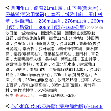
圓洲角山，崗背21m山頭，山下圍(曾大屋)，
靈基營(舊沙田警署)，秦石，博雅山莊，玉山艸
堂，銅鑼灣山，236m山頭，276m山頭，260m
山頭，昂堂山，305m山頭 (~16.9公里)
2022-03-09
沙田第一城港鐵站，圓洲角公園，圓洲角山(標高柱)，
日晷，崗背街休憩花園，崗背21m山頭(空地)，沙田圍
路，沙角街，山下圍(曾大屋)，沙田頭村，靈基營(舊沙
田警署)，秦石邨，沙田頭路，翠田街停車場，秦石南
脊，秦石(矮標高柱)，廢棄桶型標高柱，新田村，車公
廟，大圍明渠行人徑，美林邨，博雅山莊，玉山艸堂，
銅鑼灣山(樹林)，美田路，沙田北配水庫，銅鑼灣山
路，百樂徑，道風山路，二等導線站8113.007，沙田郊
野徑，236m山頭(石屎台)，276m山頭(健身空地)，石
澗，沖溝，260m山頭(空地)，沙田郊野徑，涼亭，昂堂
山西脊，昂堂山(標高柱)，305m山頭(荒徑)，黄竹洋
村，黄竹洋村徑，火炭港鐵站
分类:
长
途
远
足
径
一周下载/浏览: ~3/10
心心相印 (如心♡許願) (完整簡約版) (~154.5