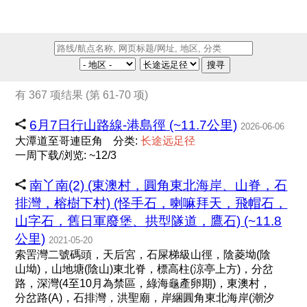
搜寻
有 367 项结果 (第 61-70 项)
6月7日行山路線-港島徑 (~11.7公里)
2026-06-06
大潭道至哥連臣角
分类:
长
途
远
足
径
一周下载/浏览: ~12/3
南丫南(2) (東澳村，圓角東北海岸、山脊，石
排灣，榕樹下村) (怪手石，喇嘛拜天，飛帽石，
山字石，舊日軍廢堡、拱型隧道，鷹石) (~11.8
公里)
2021-05-20
索罟灣二號碼頭，天后宮，石屎梯級山徑，陰菱坳(陰
山坳)，山地塘(陰山)東北脊，標高柱(涼亭上方)，分岔
路，深灣(4至10月為禁區，綠海龜產卵期)，東澳村，
分岔路(A)，石排灣，洪聖廟，岸綑圓角東北海岸(潮汐