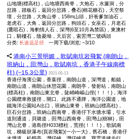
山地塘(標高柱)，山地塘西南脊，大炮石，水簾洞，分
岔路，踏板石，返回分岔路，叠石(棉花糖石)，天空祭
壇，分岔路，大角山脊，158m山頭，奸爸爹加油石，
老虎石，大角，返回分岔路，狗頭石，女巫石，月老石
(鷹咀石)，海豹情人石，深灣(6至10月為禁區)，東澳村
口，騎樓石，陰菱坳，天后宮，索罟灣二號碼頭
分类:
长
途
远
足
径
一周下载/浏览: ~3/10
港南小三景明媚，歌賦南坑岩飛絮 (南朗山，
班納山，田灣山，歌賦南坑，香港子午線南標
柱) (~15.3公里)
2021-05-13
香港仔海濱公園，香葉徑，南朗山道，深灣道，船錨，
南朗山道，南朗山休憩花園，南朗亭，發射站，南朗山
(標高柱)，南朗山東北脊，陡峭崎嶇山徑(！！！)，海洋
公園纜車救援徑，閘口、此路不通牌，海洋公園道，地
鐵海洋公園站A出口，班納山東脊，班納山(標高柱)，
巨石分岔路，班納山西南脊，香港仔下水塘水壩，引水
道則通道，貝璐道，田灣山西南脊，田灣山(樹林)，田
灣山北脊，港島徑H033標柱，荒徑(！！！)，歌賦南
坑，梯級狀瀑布(頁岩飛絮)(一小一大)，舊石橋，香港仔
水塘道，松鶴亭，灣仔峽，灣仔峽道，寶雲道健步行