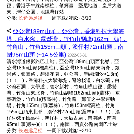
徑，香港子午線南標柱，肇輝臺，堅尼地道，皇后大道
東，灣仔公園，地鐵灣仔站
分类:
长
途
远
足
径
一周下载/浏览: ~3/10
亞公灣189m山頭，亞公灣，香港科技大學海
堤，白水碗，露營灣，竹角山副峰(162m山頭)，
竹角山，竹角155m山頭，澳仔村72m山頭，南
圍95m山頭 (~14.5公里)
2022-03-31
清水灣道銀影路巴士站，亞公灣189m山頭西北脊，亞
公灣189m山頭(標高柱)，亞公灣189m山頭東南脊，銀
巒路，銀臺路，碧濤花園，亞公灣，岸綑(潮汐<1.3m)
(！！！)，香港科技大學海堤，避險棧道，白水碗，白
水碗石澗，大學道，碧水新村，竹角山橫山徑，露營
灣，竹角山東北脊，竹角山副峰(162m山頭)(叢林)，軍
事碉堡，竹角山(標高柱)，竹角路，鄭值之中學運動
場，竹角155m山頭(叢林)，竹角153m標高柱，竹角
155m山頭東北脊，澳仔村72m山頭(叢林)(！！！)，澳
仔村68m標高柱，澳仔村，天后古廟，南圍路，南圍
95m山頭(叢林)(！！！)，南圍，西貢公路南圍巴士站
分类:
长
途
远
足
径
一周下载/浏览: ~3/10