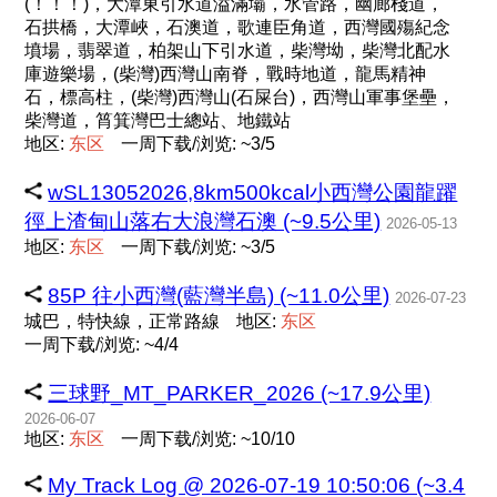
(！！！)，大潭東引水道溢滿壩，水管路，幽廊棧道，
石拱橋，大潭峽，石澳道，歌連臣角道，西灣國殤紀念
墳場，翡翠道，柏架山下引水道，柴灣坳，柴灣北配水
庫遊樂場，(柴灣)西灣山南脊，戰時地道，龍馬精神
石，標高柱，(柴灣)西灣山(石屎台)，西灣山軍事堡壘，
柴灣道，筲箕灣巴士總站、地鐵站
地区:
东
区
一周下载/浏览: ~3/5
wSL13052026,8km500kcal小西灣公園龍躍
徑上渣甸山落右大浪灣石澳 (~9.5公里)
2026-05-13
地区:
东
区
一周下载/浏览: ~3/5
85P 往小西灣(藍灣半島) (~11.0公里)
2026-07-23
城巴，特快線，正常路線
地区:
东
区
一周下载/浏览: ~4/4
三球野_MT_PARKER_2026 (~17.9公里)
2026-06-07
地区:
东
区
一周下载/浏览: ~10/10
My Track Log @ 2026-07-19 10:50:06 (~3.4