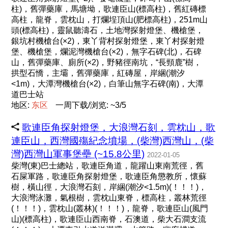
柱)，舊彈藥庫，馬塘坳，歌連臣山(標高柱)，舊紅磚標
高柱，龍脊，雲枕山，打爛埕頂山(肥標高柱)，251m山
頭(標高柱)，靈鼠聽濤石，土地灣探射燈堡、機槍堡，
銀坑村機槍台(×2)，東丫背村探射燈堡，東丫村探射燈
堡、機槍堡，爛泥灣機槍台(×2)，無字石碑(北)，石碑
山，舊彈藥庫、廁所(×2)，野豬徑南坑，“長頸鹿”樹，
拱型石憍，主壩，舊彈藥庫，紅磚屋，岸綑(潮汐
<1m)，大潭灣機槍台(×2)，白筆山無字石碑(南)，大潭
道巴士站
地区:
东
区
一周下载/浏览: ~3/5
歌連臣角探射燈堡，大浪灣石刻，雲枕山，歌
連臣山，西灣國殤紀念墳場，(柴灣)西灣山，(柴
灣)西灣山軍事堡壘 (~15.8公里)
2022-01-05
柴灣(東)巴士總站，歌連臣角道，龍躍山東南荒徑，舊
石屎軍路，歌連臣角探射燈堡，歌連臣角懲教所，懷蘇
樹，橫山徑，大浪灣石刻，岸綑(潮汐<1.5m)(！！！)，
大浪灣泳灘，氣根樹，雲枕山東脊，標高柱，叢林荒徑
(！！！)，雲枕山(叢林)(！！！)，龍脊，歌連臣山(風門
山)(標高柱)，歌連臣山西南脊，石澳道，柴大石澗支流