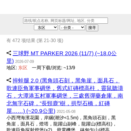
搜寻
有 472 项结果 (第 21-30 项)
三球野 MT PARKER 2026 (11/7) (~18.0公
里)
2026-07-09
地区:
东
区
一周下载/浏览: ~13/9
捽蛙腿 2.0 (黑角頭石刻，黑角崖，面具石，
歌連臣角軍事碉堡，舊式紅磚標高柱，靈鼠聽濤
石，大潭港五村軍事碉堡，三處舊彈藥倉庫，南
北無字石碑，“長頸鹿”樹，拱型石橋，紅磚
屋……) (~20.9公里)
2021-05-08
小西灣海濱花園，岸綑(潮汐<1.5m)，黑角頭石刻，黑
角崖，面具石，燈塔，龍躍山副峰，龍躍山(標高柱)，
歌連臣角探射燈堡(×2)、發電機堡，砵甸乍山(標高