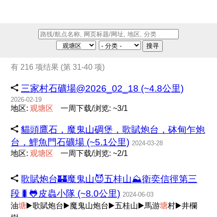
搜寻
有 216 项结果 (第 31-40 项)
三家村石礦場@2026_02_18 (~4.8公里)
2026-02-19
地区:
观
塘
区
一周下载/浏览: ~3/1
貓頭鷹石，魔鬼山碉堡，歌賦炮台，砵甸乍炮
台，鯉魚門石礦場 (~5.1公里)
2024-03-28
地区:
观
塘
区
一周下载/浏览: ~2/1
歌賦炮台🏰魔鬼山😈五桂山⛰️衛奕信徑第三
段🐛🐸皮蟲小隊 (~8.0公里)
2024-06-03
油
塘
▶️歌賦炮台▶️魔鬼山炮台▶️五桂山▶️馬游
塘
村▶️井欄