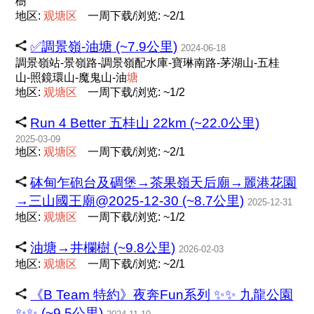
樹
地区:
观
塘
区
一周下载/浏览: ~2/1
✅調景嶺-油塘 (~7.9公里)
2024-06-18
調景嶺站-景嶺路-調景嶺配水庫-寶琳南路-茅湖山-五桂
山-照鏡環山-魔鬼山-油
塘
地区:
观
塘
区
一周下载/浏览: ~1/2
Run 4 Better 五桂山 22km (~22.0公里)
2025-03-09
地区:
观
塘
区
一周下载/浏览: ~2/1
砵甸乍砲台及碉堡→茶果嶺天后廟→麗港花園
→三山國王廟@2025-12-30 (~8.7公里)
2025-12-31
地区:
观
塘
区
一周下载/浏览: ~1/2
油塘→井欄樹 (~9.8公里)
2026-02-03
地区:
观
塘
区
一周下载/浏览: ~2/1
《B Team 特約》夜奔Fun系列 ✨️✨️ 九龍公園
✨️✨️ (~9.5公里)