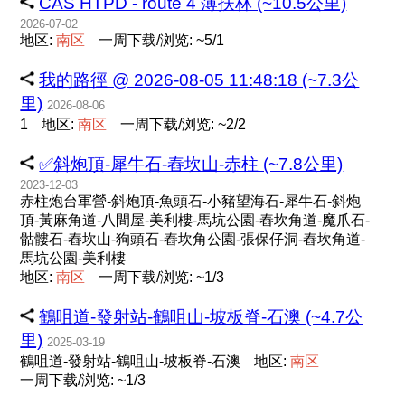
CAS HTPD - route 4 薄扶林 (~10.5公里)
2026-07-02
地区:
南
区
一周下载/浏览: ~5/1
我的路徑 @ 2026-08-05 11:48:18 (~7.3公
里)
2026-08-06
1
地区:
南
区
一周下载/浏览: ~2/2
✅斜炮頂-犀牛石-舂坎山-赤柱 (~7.8公里)
2023-12-03
赤柱炮台軍營-斜炮頂-魚頭石-小豬望海石-犀牛石-斜炮
頂-黃麻角道-八間屋-美利樓-馬坑公園-舂坎角道-魔爪石-
骷髏石-舂坎山-狗頭石-舂坎角公園-張保仔洞-舂坎角道-
馬坑公園-美利樓
地区:
南
区
一周下载/浏览: ~1/3
鶴咀道-發射站-鶴咀山-坡板脊-石澳 (~4.7公
里)
2025-03-19
鶴咀道-發射站-鶴咀山-坡板脊-石澳
地区:
南
区
一周下载/浏览: ~1/3