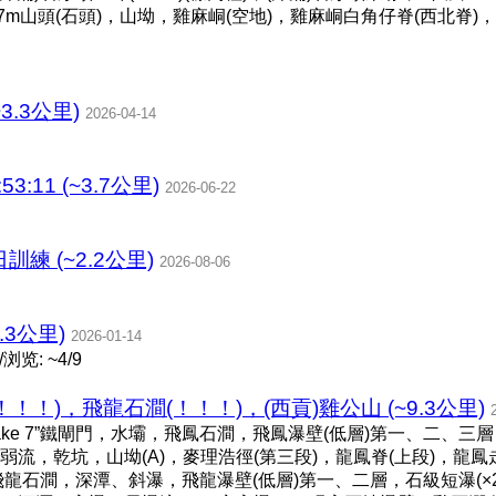
57m山頭(石頭)，山坳，雞麻峒(空地)，雞麻峒白角仔脊(西北脊
3.3公里)
2026-04-14
53:11 (~3.7公里)
2026-06-22
日訓練 (~2.2公里)
2026-08-06
.3公里)
2026-01-14
览: ~4/9
！！)，飛龍石澗(！！！)，(西貢)雞公山 (~9.3公里)
take 7”鐵閘門，水壩，飛鳳石澗，飛鳳瀑壁(低層)第一、二、三層
流，乾坑，山坳(A)，麥理浩徑(第三段)，龍鳳脊(上段)，龍鳳
，水壩，飛龍石澗，深潭、斜瀑，飛龍瀑壁(低層)第一、二層，石級短瀑(