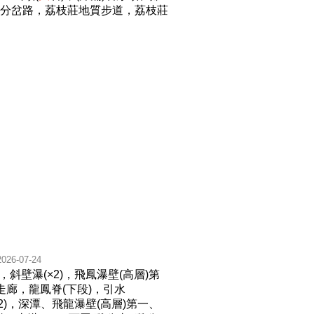
)，分岔路，荔枝莊地質步道，荔枝莊
2026-07-24
，斜壁瀑(×2)，飛鳳瀑壁(高層)第
走廊，龍鳳脊(下段)，引水
×2)，深潭、飛龍瀑壁(高層)第一、