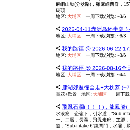
麻峒山坳(分岔路)，雞麻峒西脊，1
碼頭
地区:
大
埔
区
一周下载/浏览: ~3/6
2026-04-11赤洲岛环半岛 (~
地区:
大
埔
区
一周下载/浏览: ~6/3
我的路徑 @ 2026-06-22 17:
地区:
大
埔
区
一周下载/浏览: ~3/6
我的路徑 @ 2026-08-16全
地区:
大
埔
区
一周下载/浏览: ~4/4
鹿湖郊遊徑全走+大枕蓋 (~7
賞花+歡景
地区:
大
埔
区
一周下载/浏
飛鳳石澗(！！！)，龍鳳脊(！
水浪窩，企嶺下，引水道，“Sub-in
一、二層，長瀑，飛鳳走廊，主源，弱
道，“Sub-intake 6”鐵閘門