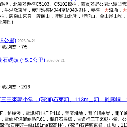
遊徑，北潭郊遊徑C5103、C5102標柱，西貢郊野公園北潭凹
牛湖墩東脊，麥理浩徑M044至M040標柱，赤徑，
大
浪坳，
大
4標柱，牌額山東脊，牌額山，牌額山北脊，牌額山、金山尾山坳
北潭凹)
.5公里)
2026-04-21
载/浏览: ~7/5
石碼頭 (~5.0公里)
2026-07-21
载/浏览: ~2/16
行三王來朝小堂，(深涌)石芽頭、113m山頭，雞麻峒、
，榕樹澳，電訊杆HKT P416，荒廢耕地，開丫峒南脊，開丫峒(叢
，電線杆深涌線路P.61，欄杆石屎橋，古道行三王來朝小堂、公
涌)石芽頭主峰(181m)(標高柱)，(深涌)石芽頭東脊，山坳，11