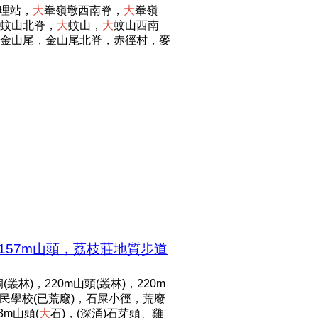
管理站，
大
輋嶺墩西南脊，
大
輋嶺
蚊山北脊，
大
蚊山，
大
蚊山西南
，金山尾，金山尾北脊，赤徑村，麥
157m山頭，荔枝莊地質步道
林)，220m山頭(叢林)，220m
民學校(已荒廢)，石屎小徑，荒廢
3m山頭(
大
石)，(深涌)石芽頭、雞