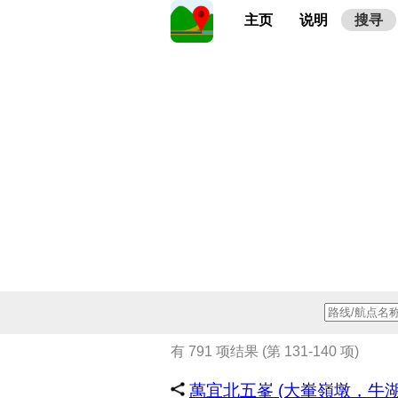
主页
说明
搜寻
有 791 项结果 (第 131-140 项)
萬宜北五峯 (大輋嶺墩，牛湖