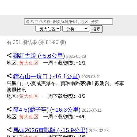
搜寻
有 351 项结果 (第 81-90 项)
獅紅古道 (~5.6公里)
2025-05-29
地区:
黄
大
仙
区
一周下载/浏览: ~2/1
鑽石山—坑口 (~16.1公里)
2026-03-21
飛鵝山、小夏威夷瀑布、寶琳南路茅湖山觀測台、將軍
澳風物汛
地区:
黄
大
仙
区
一周下载/浏览: ~1/2
麥4-5(獅子亭) (~16.3公里)
2023-07-11
地区:
黄
大
仙
区
一周下载/浏览: ~4/6
馬頭2026實戰版 (~15.9公里)
2026-02-26