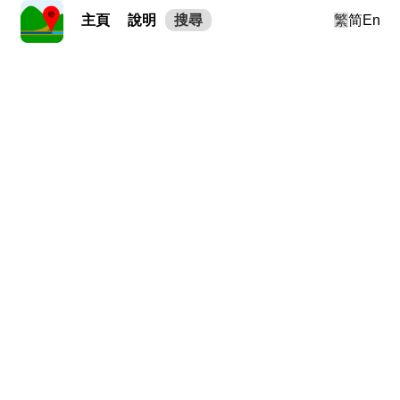
主頁
說明
搜尋
繁
简
En