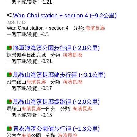
一週下載/瀏覽: ~1/21
Wan Chai station + section 4 (~9.2公里)
2025-12-02
Wan Chai station + section 4
分類:
海
濱
長
廊
一週下載/瀏覽: ~1/1
將軍澳海濱公園步行徑 (~2.8公里)
調景嶺至日出康城
分類:
海
濱
長
廊
一週下載/瀏覽: ~0/21
馬鞍山海濱長廊健步行徑 (~3.1公里)
沿馬鞍山
海
濱
長
廊
分類:
海
濱
長
廊
一週下載/瀏覽: ~0/17
馬鞍山海濱長廊緩跑徑 (~2.0公里)
馬鞍山
海
濱
長
廊
一部分
分類:
海
濱
長
廊
一週下載/瀏覽: ~0/15
青衣海濱公園健步行徑 (~1.3公里)
沿青衣
海
濱
公園
分類:
海
濱
長
廊