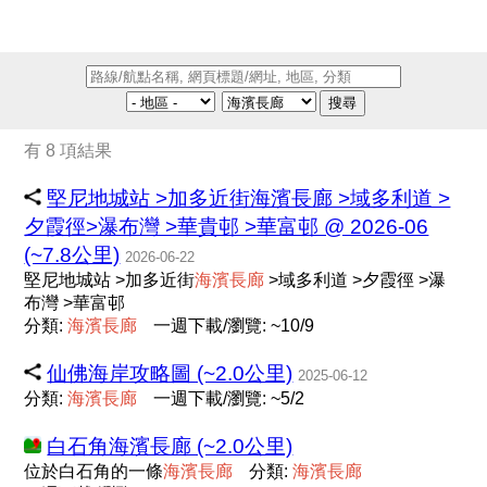
搜尋
有 8 項結果
堅尼地城站 >加多近街海濱長廊 >域多利道 >
夕霞徑>瀑布灣 >華貴邨 >華富邨 @ 2026-06
(~7.8公里)
2026-06-22
堅尼地城站 >加多近街
海
濱
長
廊
>域多利道 >夕霞徑 >瀑
布灣 >華富邨
分類:
海
濱
長
廊
一週下載/瀏覽: ~10/9
仙佛海岸攻略圖 (~2.0公里)
2025-06-12
分類:
海
濱
長
廊
一週下載/瀏覽: ~5/2
白石角海濱長廊 (~2.0公里)
位於白石角的一條
海
濱
長
廊
分類:
海
濱
長
廊