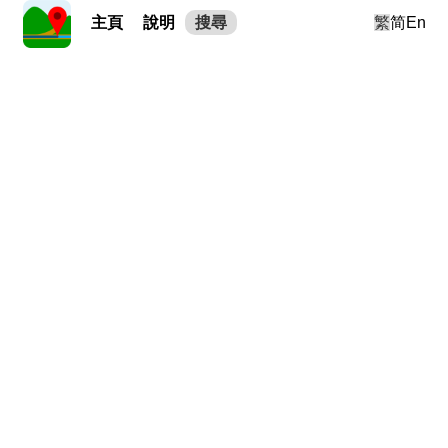
主頁
說明
搜尋
繁
简
En