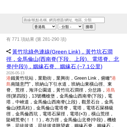
搜尋
有 771 項結果 (第 281-290 項)
黃竹坑綠色連線(Green Link)，黃竹坑石澗
徑，金馬倫山(西南脊(下段、上段)、電塔脊、北
脊(中段))，姻緣石脊、姻緣石 (~7.1公里)
2026-05-13
港
鐵黄竹坑站，業勤街，業興街，Green Link，俯瞰“
港
島
南隨意門”，班納山下引水道，班納山東橫山徑、東
脊、荒徑，海洋公園道，黃竹坑石澗徑，分岔路，
港
島
徑(第四段)，13號機槍堡，金馬倫山西南脊(下段)，電
塔，中峽道，金馬倫山西南脊(上段)，觀景石台，金馬
倫山(標高柱)，金馬倫山電塔脊，電塔，電塔石屎梯級
徑，金馬倫西坑，電塔石屎徑，電塔(×3)，橫山荒徑，
陡峭荒脊(！！！)，布力徑，金馬倫山北脊(中段)，機槍
堡，司徒拔道，司徒拔道眺望處，姻緣石脊，姻緣石，