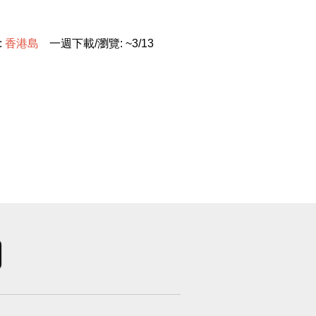
:
香
港
島
一週下載/瀏覽: ~3/13