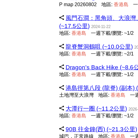
P map 20260802
地區:
香
港
島
一
風門石澗：黑角頭、大浪灣、風門
(~17.5公里)
2024-11-22
地區:
香
港
島
一週下載/瀏覽: ~1/2
龍脊蟹洞鶴咀 (~10.0公里)
2
地區:
香
港
島
一週下載/瀏覽: ~2/1
Dragon's Back Hike (~8.6
地區:
香
港
島
一週下載/瀏覽: ~1/2
港島徑第八段 (龍脊) (副本) (
土地灣至大浪灣
地區:
香
港
島
一週
大潭行一圈 (~11.2公里)
2026
地區:
香
港
島
一週下載/瀏覽: ~1/2
90B 往金鐘(西) (~21.3公里)
城巴，正常路線
地區:
香
港
島
一週