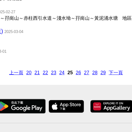
025-02-27
～孖崗山～赤柱西引水道～淺水坳～孖崗山～黃泥涌水塘
地區
)
2025-03-04
3-01
上一頁
20
21
22
23
24
25
26
27
28
29
下一頁