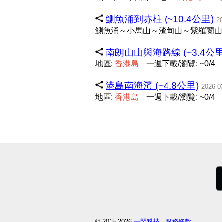
鰂魚涌到赤柱 (~10.4公里)
2
鰂魚涌～小馬山～渣甸山～紫羅蘭山
南朗山山與海路線 (~3.4公里
地區:
香
港
島
一週下載/瀏覽: ~0/4
港島南海濱 (~4.8公里)
2026-0
地區:
香
港
島
一週下載/瀏覽: ~0/4
© 2015-2026
一閃科技
-
服務條款