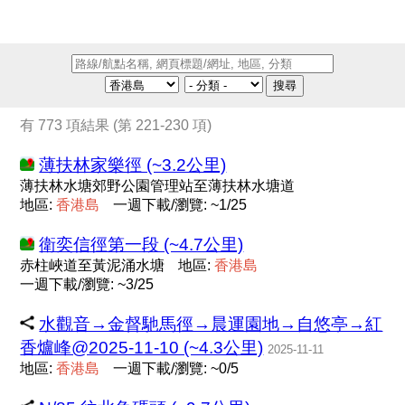
搜尋
有 773 項結果 (第 221-230 項)
薄扶林家樂徑 (~3.2公里)
薄扶林水塘郊野公園管理站至薄扶林水塘道
地區:
香
港
島
一週下載/瀏覽: ~1/25
衛奕信徑第一段 (~4.7公里)
赤柱峽道至黃泥涌水塘
地區:
香
港
島
一週下載/瀏覽: ~3/25
水觀音→金督馳馬徑→晨運園地→自悠亭→紅
香爐峰@2025-11-10 (~4.3公里)
2025-11-11
地區:
香
港
島
一週下載/瀏覽: ~0/5