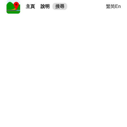
主頁
說明
搜尋
繁
简
En