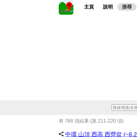
主頁
說明
搜尋
有 768 項結果 (第 211-220 項)
中環 山頂 西高 西營盆 (~8.