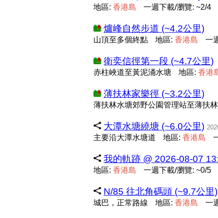
地區:
香
港
島
一週下載/瀏覽: ~2/4
爐峰自然步道 (~4.2公里)
山頂至多個終點
地區:
香
港
島
一週
衛奕信徑第一段 (~4.7公里)
赤柱峽道至黃泥涌水塘
地區:
香
港
薄扶林家樂徑 (~3.2公里)
薄扶林水塘郊野公園管理站至薄扶林
大潭水塘繞塘 (~6.0公里)
202
主要沿大潭水塘道
地區:
香
港
島
我的軌跡 @ 2026-08-07 13:
地區:
香
港
島
一週下載/瀏覽: ~0/5
N/85 往北角碼頭 (~9.7公里)
城巴，正常路線
地區:
香
港
島
一週