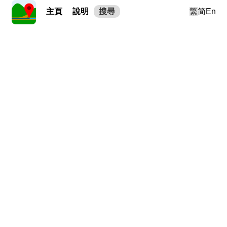
主頁
說明
搜尋
繁
简
En