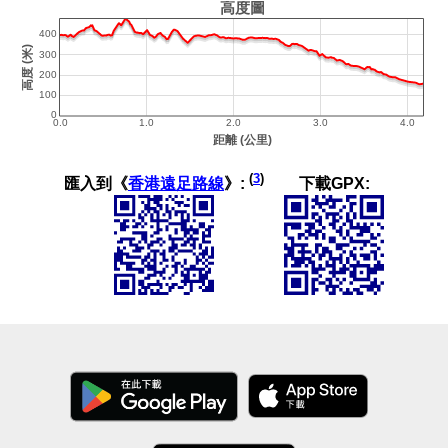
(
3
)
匯入到《
香港遠足路線
》:
下載GPX: