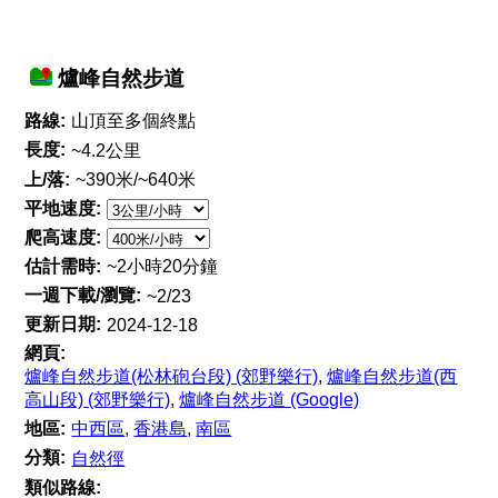
爐峰自然步道
路線:
山頂至多個終點
長度:
~4.2公里
上/落:
~390米/~640米
平地速度:
爬高速度:
估計需時:
~2小時20分鐘
一週下載/瀏覽:
~2/23
更新日期:
2024-12-18
網頁:
爐峰自然步道(松林砲台段) (郊野樂行)
,
爐峰自然步道(西
高山段) (郊野樂行)
,
爐峰自然步道 (Google)
地區:
中西區
,
香港島
,
南區
分類:
自然徑
類似路線: