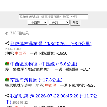
搜尋
有 318 項結果
龍虎薄林瀑布灣（9/8/2026） (~8.9公里)
2026-08-09
地區:
中
西
區
一週下載/瀏覽: ~16/50
中西區文物徑 - 中區線 (~5.6公里)
愛丁堡廣場至郵政總局舊址
一週下載/瀏覽: ~1/17
南區海濱長廊 (~17.3公里)
堅尼地城至赤柱
地區:
中
西
區
一週下載/瀏覽: ~9/28
我的軌跡 @ 2026-07-22 08:45:28 (~11.7公
里)
2026-07-22