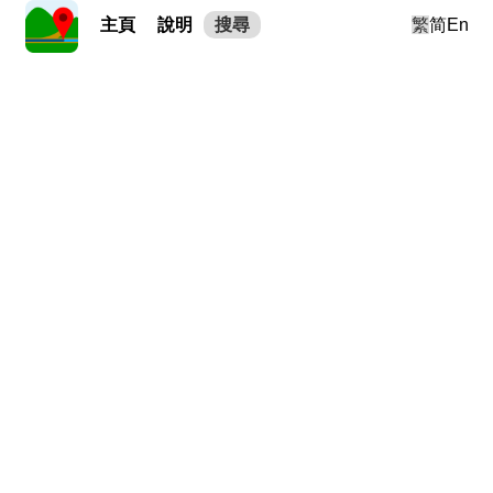
主頁
說明
搜尋
繁
简
En