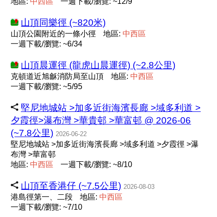
地區:
中
西
區
一週下載/瀏覽: ~12/9
山頂同樂徑 (~820米)
山頂公園附近的一條小徑
地區:
中
西
區
一週下載/瀏覽: ~6/34
山頂晨運徑 (龍虎山晨運徑) (~2.8公里)
克頓道近旭龢消防局至山頂
地區:
中
西
區
一週下載/瀏覽: ~5/95
堅尼地城站 >加多近街海濱長廊 >域多利道 >
夕霞徑>瀑布灣 >華貴邨 >華富邨 @ 2026-06
(~7.8公里)
2026-06-22
堅尼地城站 >加多近街海濱長廊 >域多利道 >夕霞徑 >瀑
布灣 >華富邨
地區:
中
西
區
一週下載/瀏覽: ~8/10
山頂至香港仔 (~7.5公里)
2026-08-03
港島徑第一、二段
地區:
中
西
區
一週下載/瀏覽: ~7/10