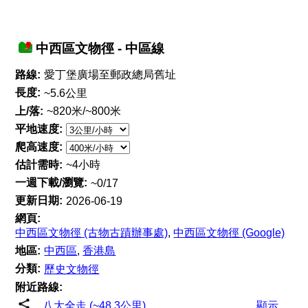
中西區文物徑 - 中區線
路線:
愛丁堡廣場至郵政總局舊址
長度:
~5.6公里
上/落:
~820米/~800米
平地速度:
爬高速度:
估計需時:
~4小時
一週下載/瀏覽:
~0/17
更新日期:
2026-06-19
網頁:
中西區文物徑 (古物古蹟辦事處)
,
中西區文物徑 (Google)
地區:
中西區
,
香港島
分類:
歷史文物徑
附近路線:
八大全走 (~48.3公里)
顯示