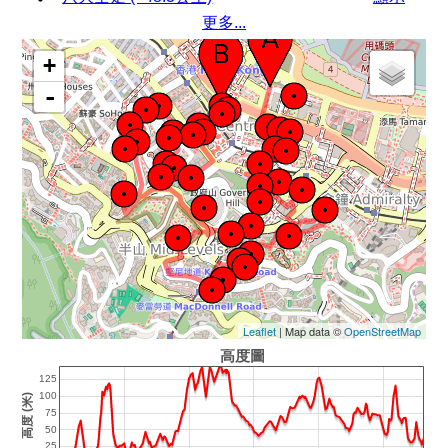
更多...
+
-
Leaflet
| Map data ©
OpenStreetMap