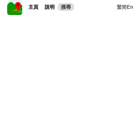
主頁
說明
搜尋
繁
简
En