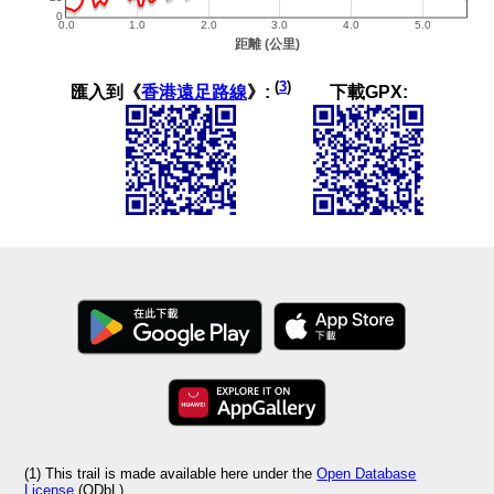
(
3
)
匯入到《
香港遠足路線
》:
下載GPX:
(1) This trail is made available here under the
Open Database
License
(ODbL).