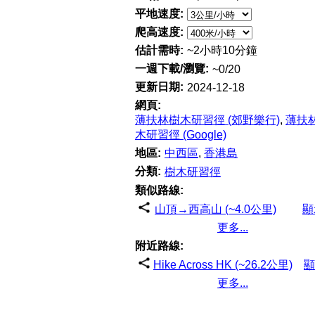
平地速度:
爬高速度:
估計需時:
~2小時10分鐘
一週下載/瀏覽:
~0/20
更新日期:
2024-12-18
網頁:
薄扶林樹木研習徑 (郊野樂行)
,
薄扶
木研習徑 (Google)
地區:
中西區
,
香港島
分類:
樹木研習徑
類似路線:
山頂→西高山 (~4.0公里)
顯
更多...
附近路線:
Hike Across HK (~26.2公里)
顯
更多...