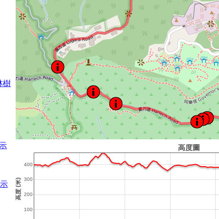
林樹
示
示