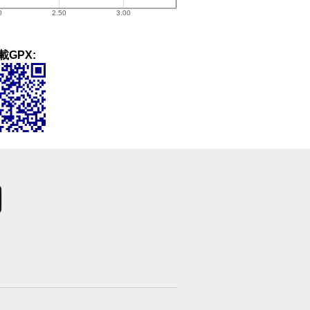
載GPX: