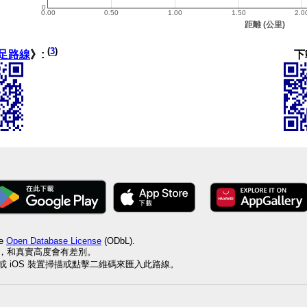
(
3
)
下
足路線
》:
he
Open Database License
(ODbL).
值，和真實高度會有差別。
id 或 iOS 裝置掃描或點擊二維碼來匯入此路線。