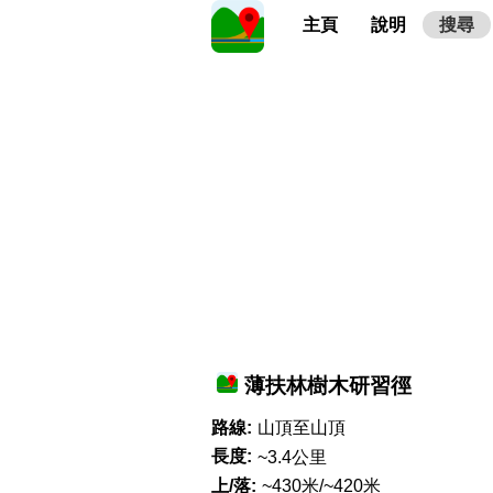
主頁
說明
搜尋
薄扶林樹木研習徑
路線:
山頂至山頂
長度:
~3.4公里
上/落:
~430米/~420米