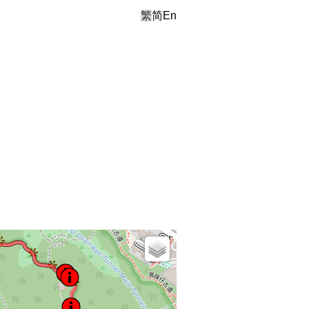
繁
简
En