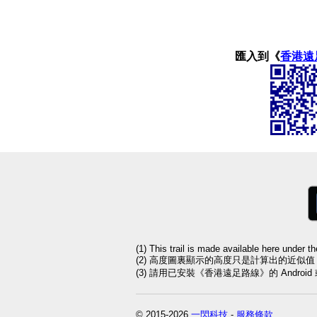
匯入到《
香港遠
(1) This trail is made available here under t
(2) 高度圖裏顯示的高度只是計算出的近似
(3) 請用已安裝《香港遠足路線》的 Andro
© 2015-2026
一閃科技
-
服務條款