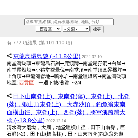
搜尋
有 772 項結果 (第 101-110 項)
東龍島環島遊 (~11.8公里)
2022-07-10
南堂灣碼頭➡東龍島石刻➡鹿頸灣➡南堂尾孖洞➡白崖➡
南堂尾燈塔➡小禮堂觀景位➡南堂頂➡南堂頂直昇機坪➡
上角頂➡東龍洲營地➡噴水岩➡南堂咀燈塔➡南堂灣碼頭
地區:
西
貢
區
一週下載/瀏覽: ~2/4
田下山南脊(上)、東南脊(落)、東脊(上)、北脊
(落)，蝦山頂東脊(上)，大赤沙頂，釣魚翁東南
面橫山徑、東脊(上)、西脊(落)，將軍澳跨灣大
橋 (~13.8公里)
2022-12-14
清水灣大廟坳，大廟，地堂咀橫山徑，田下山南脊，巨
石群(×2)，田下山(標高柱)，田下山東南脊(釣魚翁郊遊