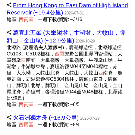
From Hong Kong to East Dam of High Island
Reservoir (~19.4公里)
2026-07-31
地區:
西
貢
區
一週下載/瀏覽: ~3/16
萬宜北五峯 (大輋嶺墩，牛湖墩，大蚊山，牌
額山，金山尾) (~12.9公里)
2020-10-29
北潭路 (麥理浩夫人渡假村)，鹿湖郊遊徑，北潭郊遊徑
C5103、C5102標柱，
西
貢
郊野公園北潭凹管理站，大
輋嶺墩
西
南脊，大輋嶺墩，大輋嶺墩、牛湖墩山坳，牛
湖墩，牛湖墩東脊，麥理浩徑M044至M040標柱，赤
徑，大浪坳，大蚊山北脊，大蚊山，大蚊山
西
南脊，鹿
赤走廊，鹿湖郊遊徑C5304標柱，牌額山東脊，牌額
山，牌額山北脊，牌額山、金山尾山坳，金山尾，金山
尾北脊，赤徑村，麥理浩徑M044至M048標柱，北潭路
(北潭凹)
地區:
西
貢
區
一週下載/瀏覽: ~6/5
火石洲獨木舟 (~16.9公里)
2026-07-29
地區:
西
貢
區
一週下載/瀏覽: ~8/4