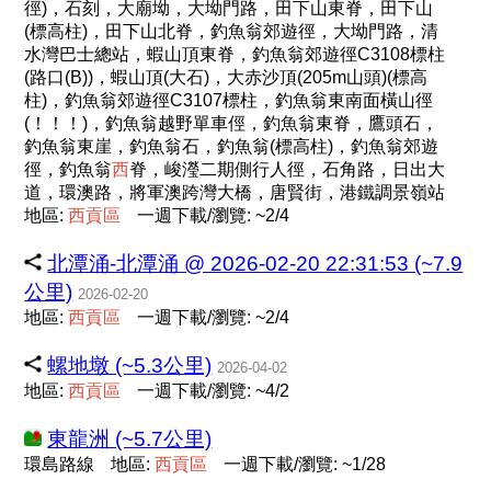
徑)，石刻，大廟坳，大坳門路，田下山東脊，田下山
(標高柱)，田下山北脊，釣魚翁郊遊徑，大坳門路，清
水灣巴士總站，蝦山頂東脊，釣魚翁郊遊徑C3108標柱
(路口(B))，蝦山頂(大石)，大赤沙頂(205m山頭)(標高
柱)，釣魚翁郊遊徑C3107標柱，釣魚翁東南面橫山徑
(！！！)，釣魚翁越野單車俓，釣魚翁東脊，鷹頭石，
釣魚翁東崖，釣魚翁石，釣魚翁(標高柱)，釣魚翁郊遊
徑，釣魚翁
西
脊，峻瀅二期側行人徑，石角路，日出大
道，環澳路，將軍澳跨灣大橋，唐賢街，港鐵調景嶺站
地區:
西
貢
區
一週下載/瀏覽: ~2/4
北潭涌-北潭涌 @ 2026-02-20 22:31:53 (~7.9
公里)
2026-02-20
地區:
西
貢
區
一週下載/瀏覽: ~2/4
螺地墩 (~5.3公里)
2026-04-02
地區:
西
貢
區
一週下載/瀏覽: ~4/2
東龍洲 (~5.7公里)
環島路線
地區:
西
貢
區
一週下載/瀏覽: ~1/28