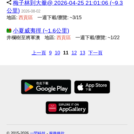
梅子林到大輋@ 2026-04-25 21:01:06 (~9.3
公里)
2026-08-02
地區:
西
貢
區
一週下載/瀏覽: ~3/15
小夏威夷徑 (~1.6公里)
井欄樹至將軍澳
地區:
西
貢
區
一週下載/瀏覽: ~1/22
上一頁
9
10
11
12
13
下一頁
© 2015-2026
一閃科技
-
服務條款