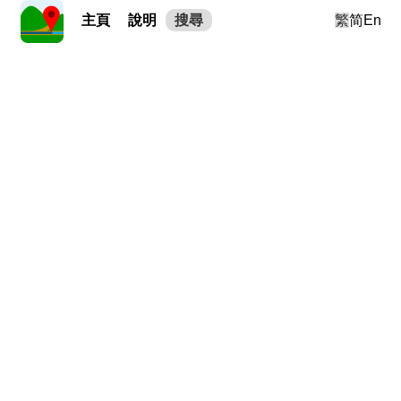
主頁
說明
搜尋
繁
简
En