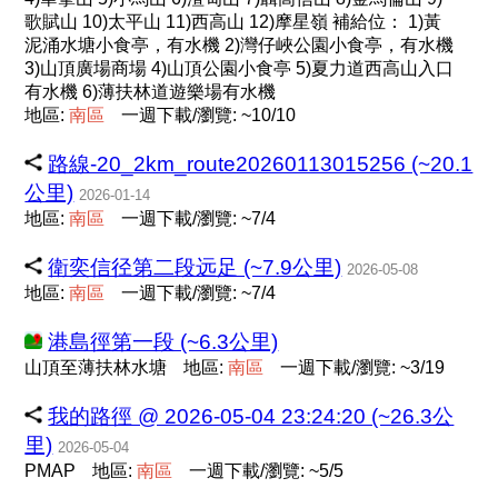
歌賦山 10)太平山 11)西高山 12)摩星嶺 補給位： 1)黃
泥涌水塘小食亭，有水機 2)灣仔峽公園小食亭，有水機
3)山頂廣場商場 4)山頂公園小食亭 5)夏力道西高山入口
有水機 6)薄扶林道遊樂場有水機
地區:
南
區
一週下載/瀏覽: ~10/10
路線-20_2km_route20260113015256 (~20.1
公里)
2026-01-14
地區:
南
區
一週下載/瀏覽: ~7/4
衛奕信径第二段远足 (~7.9公里)
2026-05-08
地區:
南
區
一週下載/瀏覽: ~7/4
港島徑第一段 (~6.3公里)
山頂至薄扶林水塘
地區:
南
區
一週下載/瀏覽: ~3/19
我的路徑 @ 2026-05-04 23:24:20 (~26.3公
里)
2026-05-04
PMAP
地區:
南
區
一週下載/瀏覽: ~5/5