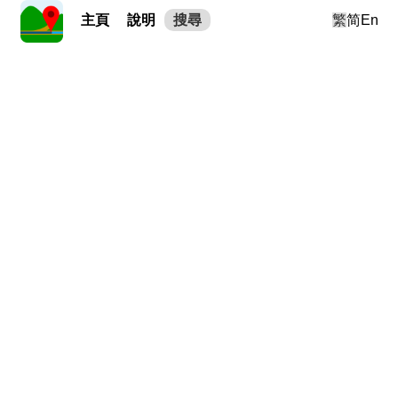
主頁
說明
搜尋
繁
简
En