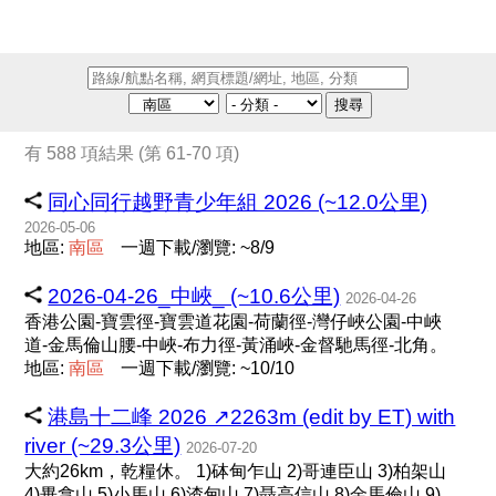
搜尋
有 588 項結果 (第 61-70 項)
同心同行越野青少年組 2026 (~12.0公里)
2026-05-06
地區:
南
區
一週下載/瀏覽: ~8/9
2026-04-26_中峽_ (~10.6公里)
2026-04-26
香港公園-寶雲徑-寶雲道花園-荷蘭徑-灣仔峽公園-中峽
道-金馬倫山腰-中峽-布力徑-黃涌峽-金督馳馬徑-北角。
地區:
南
區
一週下載/瀏覽: ~10/10
港島十二峰 2026 ↗️2263m (edit by ET) with
river (~29.3公里)
2026-07-20
大約26km，乾糧休。 1)砵甸乍山 2)哥連臣山 3)柏架山
4)畢拿山 5)小馬山 6)渣甸山 7)聶高信山 8)金馬倫山 9)