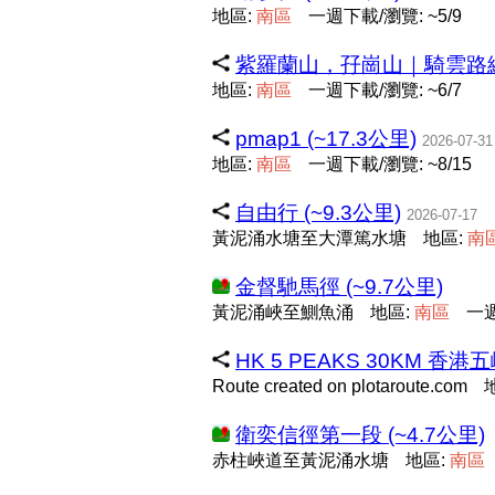
地區:
南
區
一週下載/瀏覽: ~5/9
紫羅蘭山，孖崗山｜騎雲路線 (
地區:
南
區
一週下載/瀏覽: ~6/7
pmap1 (~17.3公里)
2026-07-31
地區:
南
區
一週下載/瀏覽: ~8/15
自由行 (~9.3公里)
2026-07-17
黃泥涌水塘至大潭篤水塘
地區:
南
金督馳馬徑 (~9.7公里)
黃泥涌峽至鰂魚涌
地區:
南
區
一週
HK 5 PEAKS 30KM 香港五
Route created on plotaroute.com
衛奕信徑第一段 (~4.7公里)
赤柱峽道至黃泥涌水塘
地區:
南
區