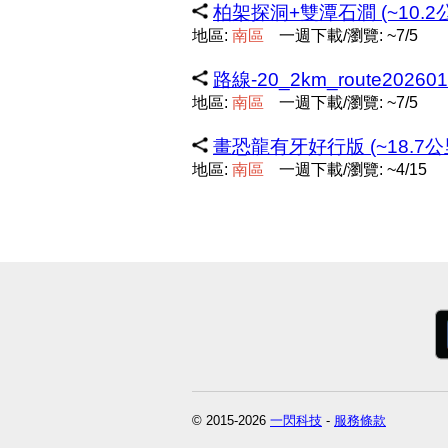
柏架探洞+雙潭石澗 (~10.2
地區:
南
區
一週下載/瀏覽: ~7/5
路線-20_2km_route202601
地區:
南
區
一週下載/瀏覽: ~7/5
畫恐龍有牙好行版 (~18.7公
地區:
南
區
一週下載/瀏覽: ~4/15
© 2015-2026
一閃科技
-
服務條款