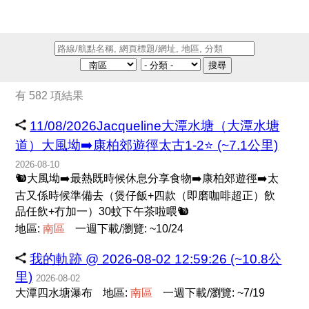
搜尋
有 582 項結果
11/08/2026Jacqueline大潭水塘（大潭水塘
道）大風坳➡️康柏郊遊徑太古1-2⭐ (~7.1公里)
2026-08-10
🐿️大風坳➡️最熱既時候休息分享食物➡️康柏郊遊徑➡️太
古又係時候準備去（煲仔飯+四款（即磨咖啡超正）飲
品任飲+冇加一）30蚊下午茶啦喂🐿️
地區:
南
區
一週下載/瀏覽: ~10/24
我的軌跡 @ 2026-08-02 12:59:26 (~10.8公
里)
2026-08-02
大潭四水塘瀑布
地區:
南
區
一週下載/瀏覽: ~7/19