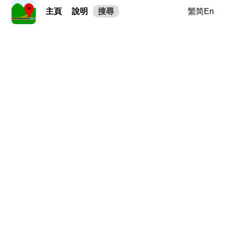
主頁
說明
搜尋
繁
简
En