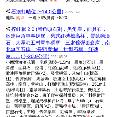
大潭道至土地灣
地區:
南
區
一週下載/瀏覽: ~5/10
石澳打咭位 (~14.0公里)
2022-10-26
地區:
南
區
一週下載/瀏覽: ~8/20
捽蛙腿 2.0 (黑角頭石刻，黑角崖，面具石，
歌連臣角軍事碉堡，舊式紅磚標高柱，靈鼠聽濤
石，大潭港五村軍事碉堡，三處舊彈藥倉庫，南
北無字石碑，“長頸鹿”樹，拱型石橋，紅磚
屋……) (~20.9公里)
2021-05-08
小西灣海濱花園，岸綑(潮汐<1.5m)，黑角頭石刻，黑
角崖，面具石，燈塔，龍躍山副峰，龍躍山(標高柱)，
歌連臣角探射燈堡(×2)、發電機堡，砵甸乍山(標高
柱)，舊彈藥庫，馬塘坳，歌連臣山(標高柱)，舊紅磚標
高柱，龍脊，雲枕山，打爛埕頂山(肥標高柱)，251m山
頭(標高柱)，靈鼠聽濤石，土地灣探射燈堡、機槍堡，
銀坑村機槍台(×2)，東丫背村探射燈堡，東丫村探射燈
堡、機槍堡，爛泥灣機槍台(×2)，無字石碑(北)，石碑
山，舊彈藥庫、廁所(×2)，野豬徑
南
坑，“長頸鹿”樹，
拱型石憍，主壩，舊彈藥庫，紅磚屋，岸綑(潮汐