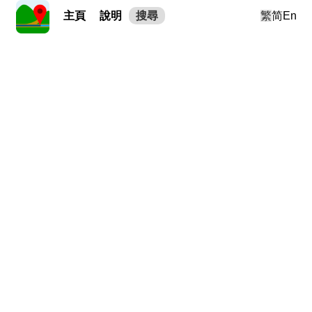
主頁
說明
搜尋
繁
简
En