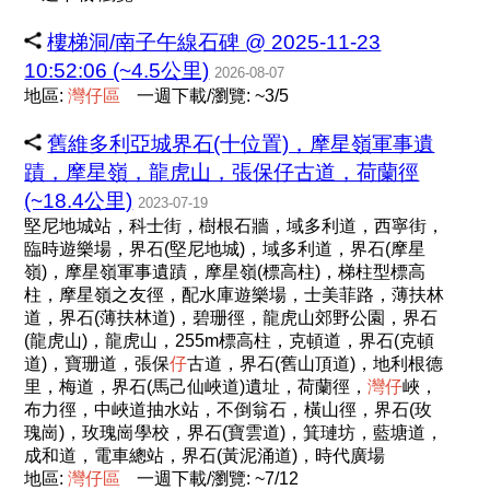
樓梯洞/南子午線石碑 @ 2025-11-23
10:52:06 (~4.5公里)
2026-08-07
地區:
灣
仔
區
一週下載/瀏覽: ~3/5
舊維多利亞城界石(十位置)，摩星嶺軍事遺
蹟，摩星嶺，龍虎山，張保仔古道，荷蘭徑
(~18.4公里)
2023-07-19
堅尼地城站，科士街，樹根石牆，域多利道，西寧街，
臨時遊樂場，界石(堅尼地城)，域多利道，界石(摩星
嶺)，摩星嶺軍事遺蹟，摩星嶺(標高柱)，梯柱型標高
柱，摩星嶺之友徑，配水庫遊樂場，士美菲路，薄扶林
道，界石(薄扶林道)，碧珊徑，龍虎山郊野公園，界石
(龍虎山)，龍虎山，255m標高柱，克頓道，界石(克頓
道)，寶珊道，張保
仔
古道，界石(舊山頂道)，地利根德
里，梅道，界石(馬己仙峽道)遺址，荷蘭徑，
灣
仔
峽，
布力徑，中峽道抽水站，不倒翁石，橫山徑，界石(玫
瑰崗)，玫瑰崗學校，界石(寶雲道)，箕璉坊，藍塘道，
成和道，電車總站，界石(黃泥涌道)，時代廣場
地區:
灣
仔
區
一週下載/瀏覽: ~7/12