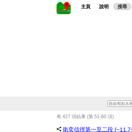
主頁
說明
搜尋
有 427 項結果 (第 51-60 項)
衛奕信徑第一至二段 (~11.7