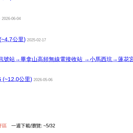
)
2026-06-04
4.7公里)
2025-02-17
號站→畢拿山高頻無線電接收站 →小馬西坑→蓮花宮→天
~12.0公里)
2026-05-06
仔
區
一週下載/瀏覽: ~5/32