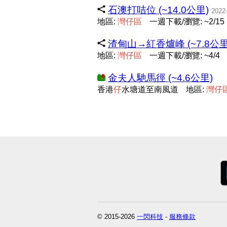
石澳打咭位 (~14.0公里)
2022
地區:
灣
仔
區
一週下載/瀏覽: ~2/15
渣甸山→紅香爐峰 (~7.8公里
地區:
灣
仔
區
一週下載/瀏覽: ~4/4
金夫人馳馬徑 (~4.6公里)
香港
仔
水塘道至南風道
地區:
灣
仔
© 2015-2026
一閃科技
-
服務條款