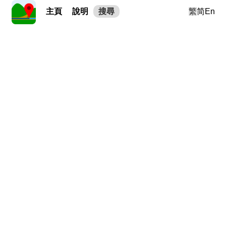
主頁
說明
搜尋
繁
简
En