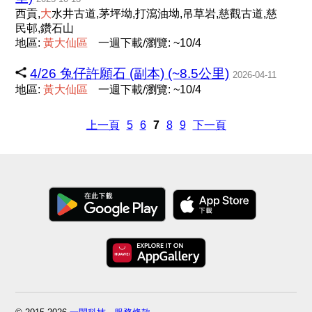
西貢,
大
水井古道,茅坪坳,打瀉油坳,吊草岩,慈觀古道,慈
民邨,鑽石山
地區:
黃
大
仙
區
一週下載/瀏覽: ~10/4
4/26 兔仔許願石 (副本) (~8.5公里)
2026-04-11
地區:
黃
大
仙
區
一週下載/瀏覽: ~10/4
上一頁
5
6
7
8
9
下一頁