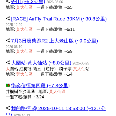
斧山 (~5.2公里)
2026-08-06
地區:
黃
大
仙
區
一週下載/瀏覽: ~0/5
[RACE] AirFly Trail Race 30KM (~30.8公里)
2025-12-29
地區:
黃
大
仙
區
一週下載/瀏覽: ~6/11
7月3日廢柴跑R2 上大老山版 (~9.0公里)
2026-06-10
地區:
黃
大
仙
區
一週下載/瀏覽: ~5/9
大圍站-黃大仙站 (~8.0公里)
2025-06-25
大
圍站-紅梅谷-衛五（逆行）-獅子亭-
黃
大
仙
站
地區:
黃
大
仙
區
一週下載/瀏覽: ~1/4
衛奕信徑第四段 (~7.8公里)
井欄樹至沙田坳
地區:
黃
大
仙
區
一週下載/瀏覽: ~3/24
我的路徑 @ 2025-10-11 18:53:00 (~12.7公
里)
2025-10-13