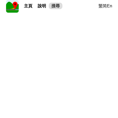
主頁
說明
搜尋
繁
简
En