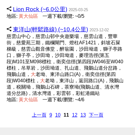
Lion Rock (~6.0公里)
2025-03-25
地區:
黃
大
仙
區
一週下載/瀏覽: ~0/5
東洋山(輕鬆路線) (~10.4公里)
2023-12-02
慈雲山中心，慈雲山邨中央遊樂場，慈雲山道，豐華
街，慈愛苑三期，鐵欄閘門、燈柱AF1421，斜坡石屎
梯級，慈雲山觀音佛堂，醉翁園，沙田坳道，獅子亭路
口，獅子亭，沙田坳，沙田坳道，麥理浩徑(第五
段)M101至M098標柱，衛奕信徑(第四段)W046至W040
標柱，吊草岩，沙田坳道、扎山道、飛鵝山道分岔路，
飛鵝山道，
大
老坳、東洋山路口(A)，衛奕信徑(第四
段)W040標柱，
大
老坳，東洋山，返回路口(A)，飛鵝山
道，税關坳，飛鵝山石碑，茶寮坳(飛鵝山道、清水灣
道分岔路)，清水灣道，彩雲邨，彩虹港鐵站
地區:
黃
大
仙
區
一週下載/瀏覽: ~4/6
上一頁
9
10
11
12
13
下一頁