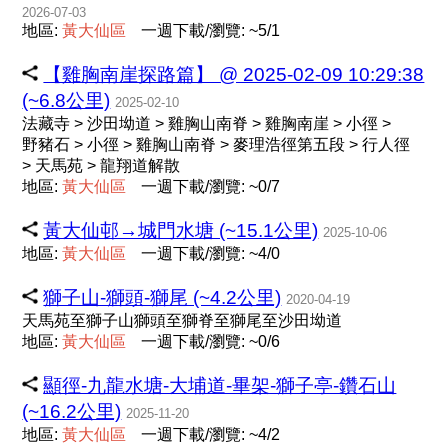
2026-07-03
地區:
黃
大
仙
區
一週下載/瀏覽: ~5/1
【雞胸南崖探路篇】 @ 2025-02-09 10:29:38
(~6.8公里)
2025-02-10
法藏寺 > 沙田坳道 > 雞胸山南脊 > 雞胸南崖 > 小徑 >
野豬石 > 小徑 > 雞胸山南脊 > 麥理浩徑第五段 > 行人徑
> 天馬苑 > 龍翔道解散
地區:
黃
大
仙
區
一週下載/瀏覽: ~0/7
黃大仙邨→城門水塘 (~15.1公里)
2025-10-06
地區:
黃
大
仙
區
一週下載/瀏覽: ~4/0
獅子山-獅頭-獅尾 (~4.2公里)
2020-04-19
天馬苑至獅子山獅頭至獅脊至獅尾至沙田坳道
地區:
黃
大
仙
區
一週下載/瀏覽: ~0/6
顯徑-九龍水塘-大埔道-畢架-獅子亭-鑽石山
(~16.2公里)
2025-11-20
地區:
黃
大
仙
區
一週下載/瀏覽: ~4/2