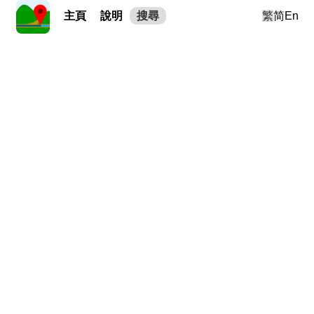
主頁
說明
搜尋
繁
简
En