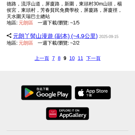
德路，流浮山道，屏廈路，新圍，東頭村30m山頭，楊
侯宮，東頭村，芳春貧民免費學校，屏廈路，屏廈徑，
天水圍天瑞巴士總站
地區:
元
朗
區
一週下載/瀏覽: ~1/5
元朗丫髻山漫遊 (副本) (~4.9公里)
2025-09-15
地區:
元
朗
區
一週下載/瀏覽: ~2/2
上一頁
7
8
9
10
11
下一頁