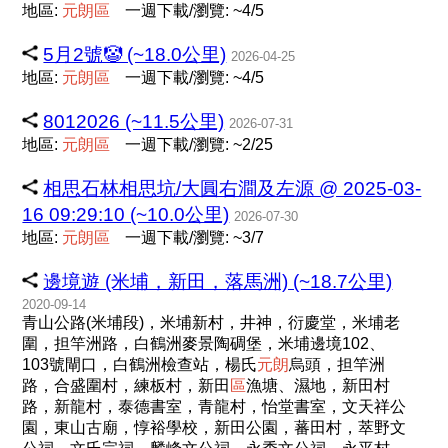
地區:
元
朗
區
一週下載/瀏覽: ~4/5
5月2號🤡 (~18.0公里)
2026-04-25
地區:
元
朗
區
一週下載/瀏覽: ~4/5
8012026 (~11.5公里)
2026-07-31
地區:
元
朗
區
一週下載/瀏覽: ~2/25
相思石林相思坑/大圓右澗及左源 @ 2025-03-
16 09:29:10 (~10.0公里)
2026-07-30
地區:
元
朗
區
一週下載/瀏覽: ~3/7
邊境遊 (米埔，新田，落馬洲) (~18.7公里)
2020-09-14
青山公路(米埔段)，米埔新村，井神，衍慶堂，米埔老
圍，担竿洲路，白鶴洲麥景陶碉堡，米埔邊境102、
103號閘口，白鶴洲檢查站，楊氏
元
朗
烏頭，担竿洲
路，合盛圍村，練板村，新田
區
漁塘、濕地，新田村
路，新龍村，泰德書室，青龍村，怡堂書室，文天祥公
園，東山古廟，惇裕學校，新田公園，蕃田村，萃野文