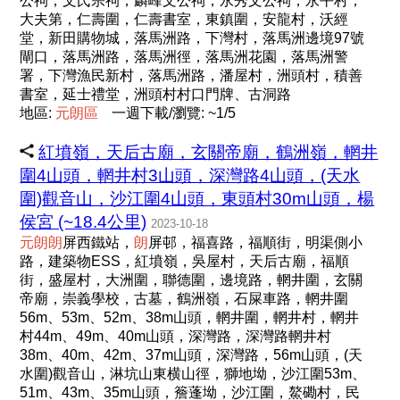
公祠，文氏宗祠，麟峰文公祠，永秀文公祠，永平村，
大夫第，仁壽圍，仁壽書室，東鎮圍，安龍村，沃經
堂，新田購物城，落馬洲路，下灣村，落馬洲邊境97號
閘口，落馬洲路，落馬洲徑，落馬洲花園，落馬洲警
署，下灣漁民新村，落馬洲路，潘屋村，洲頭村，積善
書室，延士禮堂，洲頭村村口門牌、古洞路
地區:
元
朗
區
一週下載/瀏覽: ~1/5
紅墳嶺，天后古廟，玄關帝廟，鶴洲嶺，輞井
圍4山頭，輞井村3山頭，深灣路4山頭，(天水
圍)觀音山，沙江圍4山頭，東頭村30m山頭，楊
侯宮 (~18.4公里)
2023-10-18
元
朗
朗
屏西鐵站，
朗
屏邨，福喜路，福順街，明渠側小
路，建築物ESS，紅墳嶺，吳屋村，天后古廟，福順
街，盛屋村，大洲圍，聯德圍，邊境路，輞井圍，玄關
帝廟，崇義學校，古墓，鶴洲嶺，石屎車路，輞井圍
56m、53m、52m、38m山頭，輞井圍，輞井村，輞井
村44m、49m、40m山頭，深灣路，深灣路輞井村
38m、40m、42m、37m山頭，深灣路，56m山頭，(天
水圍)觀音山，淋坑山東横山徑，獅地坳，沙江圍53m、
51m、43m、35m山頭，簷蓬坳，沙江圍，鰲磡村，民