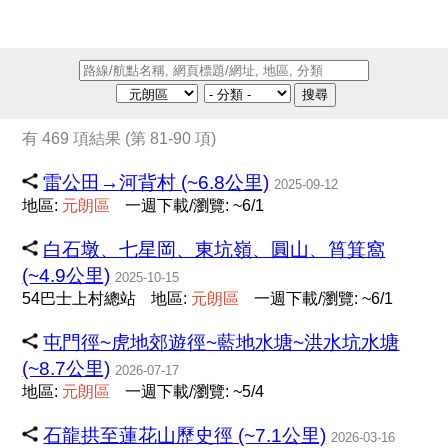
搜尋
有 469 項結果 (第 81-90 項)
雷公田→河背村 (~6.8公里)
2025-09-12
地區:
元
朗
區
一週下載/瀏覽: ~6/1
白石墩、七星岡、東坑嶺、圓山、筲箕窩
(~4.9公里)
2025-10-15
54巴士上村總站
地區:
元
朗
區
一週下載/瀏覽: ~6/1
屯門徑~虎地郊遊徑~藍地水塘~洪水坑水塘
(~8.7公里)
2026-07-17
地區:
元
朗
區
一週下載/瀏覽: ~5/4
石龍拱至蓮花山歷史徑 (~7.1公里)
2026-03-16