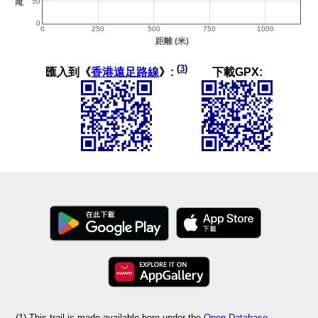
(
3
)
匯入到《
香港遠足路線
》:
下載GPX:
(1) This trail is made available here under the
Open Database