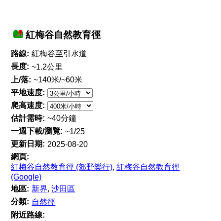
紅梅谷自然教育徑
路線:
紅梅谷至引水道
長度:
~1.2公里
上/落:
~140米/~60米
平地速度:
爬高速度:
估計需時:
~40分鐘
一週下載/瀏覽:
~1/25
更新日期:
2025-08-20
網頁:
紅梅谷自然教育徑 (郊野樂行)
,
紅梅谷自然教育徑
(Google)
地區:
新界
,
沙田區
分類:
自然徑
附近路線: