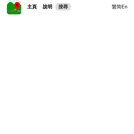
主頁
說明
搜尋
繁
简
En