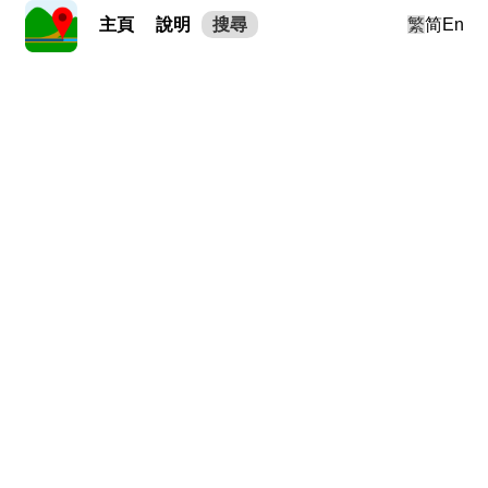
主頁
說明
搜尋
繁
简
En