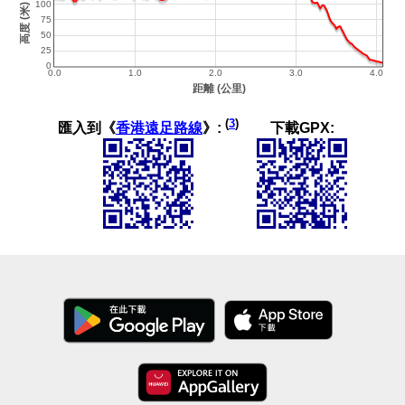
(
3
)
匯入到《
香港遠足路線
》:
下載GPX: