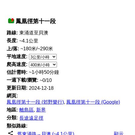
鳳凰徑第十一段
路線:
東涌道至貝澳
長度:
~4.1公里
上/落:
~180米/~290米
平地速度:
爬高速度:
估計需時:
~1小時50分鐘
一週下載/瀏覽:
~0/10
更新日期:
2024-12-18
網頁:
鳳凰徑第十一段 (郊野樂行)
,
鳳凰徑第十一段 (Google)
地區:
離島區
,
新界
分類:
長途遠足徑
類似路線:
舊東涌路→貝澳 (~4.1公里)
顯示