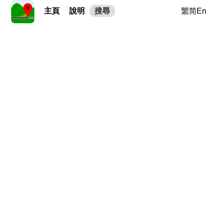
主頁
說明
搜尋
繁
简
En