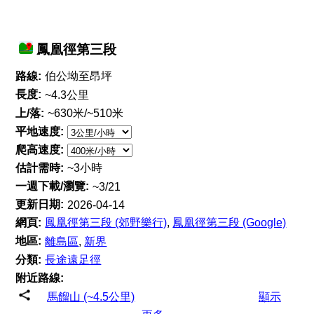
鳳凰徑第三段
路線:
伯公坳至昂坪
長度:
~4.3公里
上/落:
~630米/~510米
平地速度:
爬高速度:
估計需時:
~3小時
一週下載/瀏覽:
~3/21
更新日期:
2026-04-14
網頁:
鳳凰徑第三段 (郊野樂行)
,
鳳凰徑第三段 (Google)
地區:
離島區
,
新界
分類:
長途遠足徑
附近路線:
馬餾山 (~4.5公里)
顯示