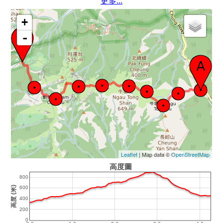
更多...
+
-
Leaflet
| Map data ©
OpenStreetMap