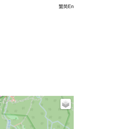
繁
简
En