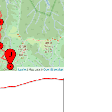
Leaflet
| Map data ©
OpenStreetMap