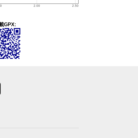
載GPX: