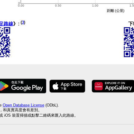
(
3
)
下
足路線
》:
he
Open Database License
(ODbL).
值，和真實高度會有差別。
id 或 iOS 裝置掃描或點擊二維碼來匯入此路線。