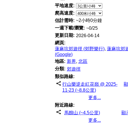
平地速度:
爬高速度:
估計需時:
~2小時0分鐘
一週下載/瀏覽:
~0/25
更新日期:
2026-04-14
網頁:
蓮麻坑郊遊徑 (郊野樂行)
,
蓮麻坑郊
(Google)
地區:
新界
,
北區
分類:
郊遊徑
類似路線:
行山樂逆走紅花嶺 @ 2025-
11-23 (~8.8公里)
更多...
附近路線:
馬餾山 (~4.5公里)
顯
更多...