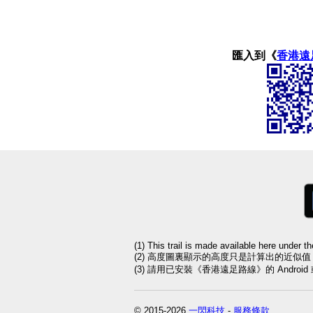
匯入到《
香港遠
(1) This trail is made available here under t
(2) 高度圖裏顯示的高度只是計算出的近似
(3) 請用已安裝《香港遠足路線》的 Andro
© 2015-2026
一閃科技
-
服務條款