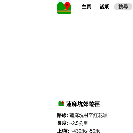
主頁
說明
搜尋
蓮麻坑郊遊徑
路線:
蓮麻坑村至紅花嶺
長度:
~2.5公里
上/落:
~430米/~50米