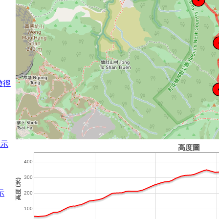
遊徑
顯示
示