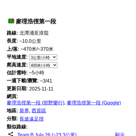
麥理浩徑第一段
路線:
北潭涌至浪茄
長度:
~10.0公里
上/落:
~470米/~370米
平地速度:
爬高速度:
估計需時:
~5小時
一週下載/瀏覽:
~3/41
更新日期:
2025-11-11
網頁:
麥理浩徑第一段 (郊野樂行)
,
麥理浩徑第一段 (Google)
地區:
新界
,
西貢區
分類:
長途遠足徑
類似路線:
Team B July 26 (~23.3公里)
顯示