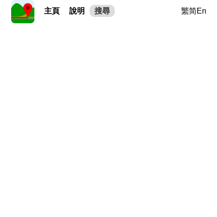
主頁
說明
搜尋
繁
简
En