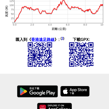
(
3
)
匯入到《
香港遠足路線
》:
下載GPX: