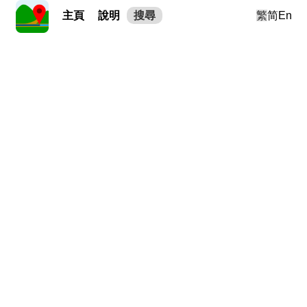
主頁
說明
搜尋
繁
简
En