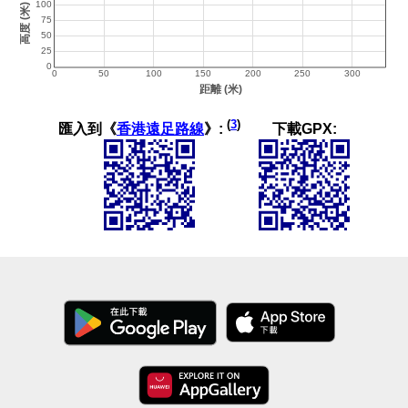
(
3
)
匯入到《
香港遠足路線
》:
下載GPX: