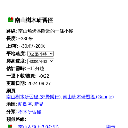
南山樹木研習徑
路線:
南山燒烤區附近的一條小徑
長度:
~330米
上/落:
~30米/~20米
平地速度:
爬高速度:
估計需時:
~11分鐘
一週下載/瀏覽:
~0/22
更新日期:
2024-09-27
網頁:
南山樹木研習徑 (郊野樂行)
,
南山樹木研習徑 (Google)
地區:
離島區
,
新界
分類:
樹木研習徑
類似路線:
南山古道 (~3.0公里)
顯示