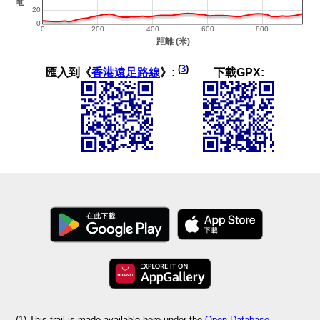
(
3
)
匯入到《
香港遠足路線
》:
下載GPX:
(1) This trail is made available here under the
Open Database