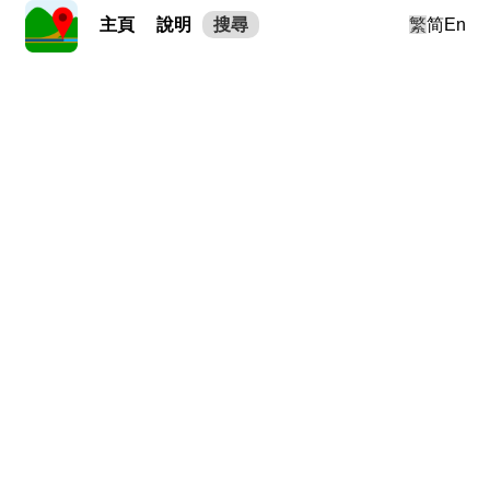
主頁
說明
搜尋
繁
简
En