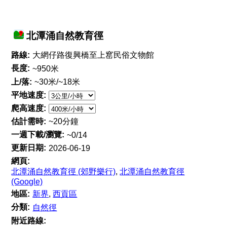
北潭涌自然教育徑
路線:
大網仔路復興橋至上窰民俗文物館
長度:
~950米
上/落:
~30米/~18米
平地速度:
爬高速度:
估計需時:
~20分鐘
一週下載/瀏覽:
~0/14
更新日期:
2026-06-19
網頁:
北潭涌自然教育徑 (郊野樂行)
,
北潭涌自然教育徑
(Google)
地區:
新界
,
西貢區
分類:
自然徑
附近路線: