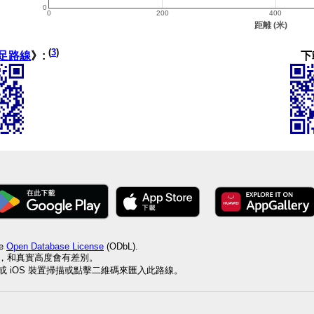
(
3
)
下
足路線
》:
he
Open Database License
(ODbL).
值，和真實高度會有差別。
id 或 iOS 裝置掃描或點擊二維碼來匯入此路線。