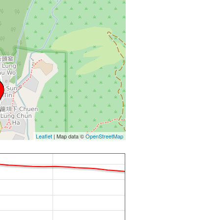
Leaflet
| Map data ©
OpenStreetMap