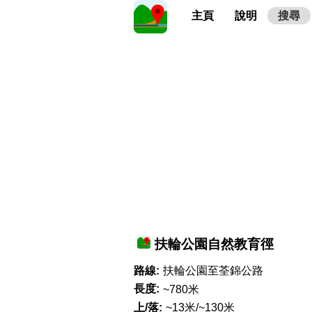
主頁
說明
搜尋
扶輪公園自然教育徑
路線:
扶輪公園至荃錦公路
長度:
~780米
上/落:
~13米/~130米