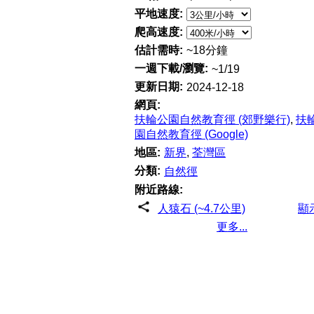
平地速度:
爬高速度:
估計需時:
~18分鐘
一週下載/瀏覽:
~1/19
更新日期:
2024-12-18
網頁:
扶輪公園自然教育徑 (郊野樂行)
,
扶
園自然教育徑 (Google)
地區:
新界
,
荃灣區
分類:
自然徑
附近路線:
人猿石 (~4.7公里)
顯
更多...