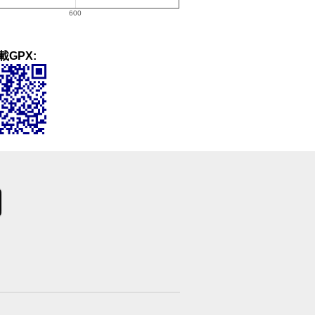
載GPX: