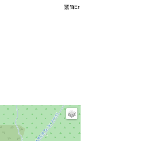
繁
简
En