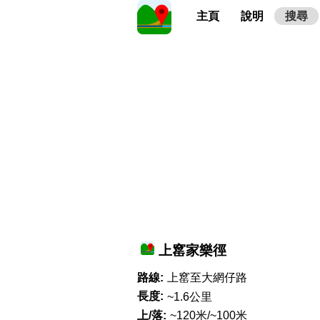
主頁
說明
搜尋
上窰家樂徑
路線:
上窰至大網仔路
長度:
~1.6公里
上/落:
~120米/~100米