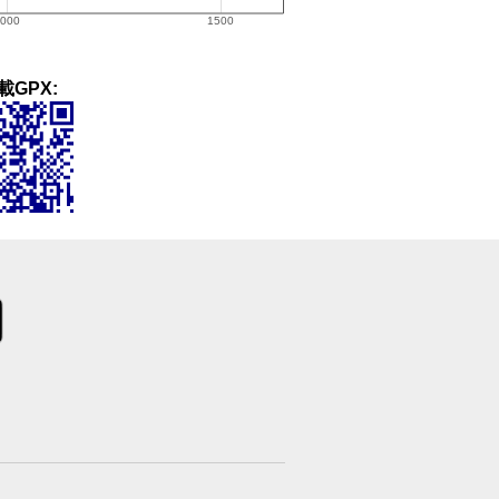
載GPX: