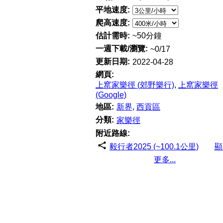
平地速度:
爬高速度:
估計需時:
~50分鐘
一週下載/瀏覽:
~0/17
更新日期:
2022-04-28
網頁:
上窰家樂徑 (郊野樂行)
,
上窰家樂徑
(Google)
地區:
新界
,
西貢區
分類:
家樂徑
附近路線:
毅行者2025 (~100.1公里)
顯
更多...