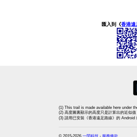
匯入到《
香港遠
(1) This trail is made available here under t
(2) 高度圖裏顯示的高度只是計算出的近似
(3) 請用已安裝《香港遠足路線》的 Andro
© 2015-2026
一閃科技
-
服務條款