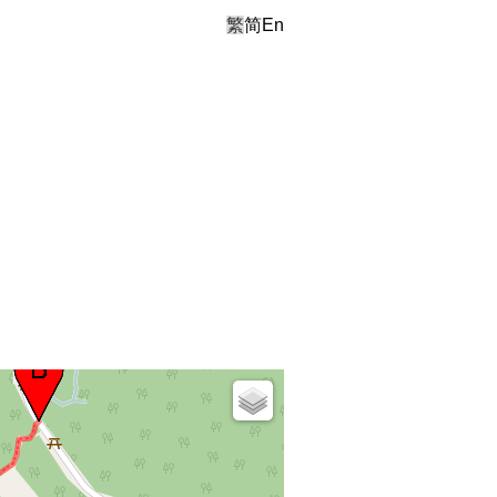
繁
简
En