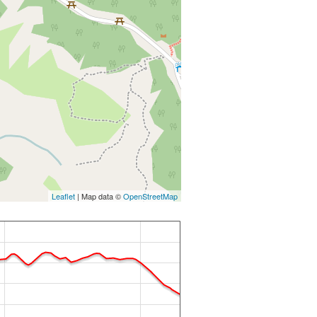
Leaflet
| Map data ©
OpenStreetMap