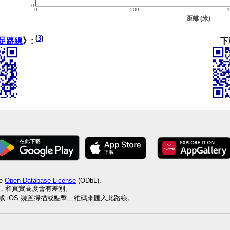
(
3
)
下
足路線
》:
he
Open Database License
(ODbL).
值，和真實高度會有差別。
id 或 iOS 裝置掃描或點擊二維碼來匯入此路線。